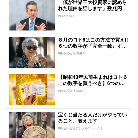
「僕が世界三大投資家に認めら
れた理由を話します」数兆円を
任された伝説の投資家
PR(Acoco.)
８月のロト6はこの方法で買え!!
６つの数字が『完全一致』する
方法
PR(株式会社MURA)
【昭和43年以前生まれはロト６
この数字を買うべき】6つの数
字が「完全一致」する方...
PR(株式会社MURA)
宝くじ当たる人だけがやってい
ること、教えます
PR(合同会社デジタルファーム )