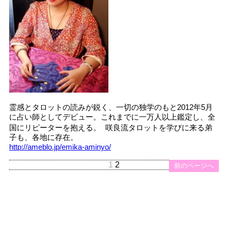
霊感とタロットの読みが鋭く、一切の独学のもと2012年5月
に占い師としてデビュー。これまでに一万人以上鑑定し、全
国にリピーターを抱える。 咲良流タロットを学びに来る弟
子も、各地に存在。
http://ameblo.jp/emika-aminyo/
1
2
前のページへ