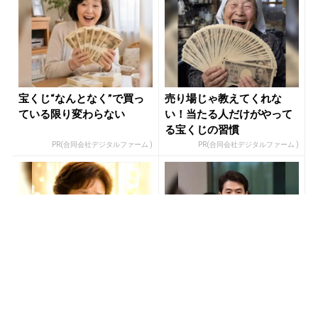
宝くじ“なんとなく”で買っ
売り場じゃ教えてくれな
ている限り変わらない
い！当たる人だけがやって
る宝くじの習慣
PR(合同会社デジタルファーム )
PR(合同会社デジタルファーム )
「占い師だけが知ってる
世界トップレベルの元証券
〝お金が増える人の共通
マンが暴露「負け投資家の
点〟」
方程式」