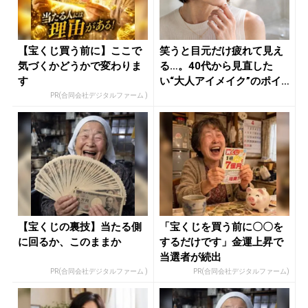
【宝くじ買う前に】ここで
笑うと目元だけ疲れて見え
気づくかどうかで変わりま
る…。40代から見直した
す
い“大人アイメイク”のポイ
ント ...
PR(合同会社デジタルファーム )
【宝くじの裏技】当たる側
「宝くじを買う前に〇〇を
に回るか、このままか
するだけです」金運上昇で
当選者が続出
PR(合同会社デジタルファーム )
PR(合同会社デジタルファーム)