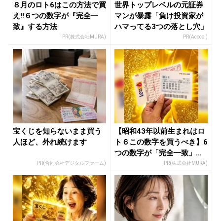
８月のロト6はこの方法で買
世界トップレベルの元証券
え!!６つの数字が『完全一
マンが暴露「負け投資家が
致』する方法
ハマってる3つの落とし穴」
PR(株式会社MURA)
PR(Acoco.)
宝くじを知らないまま買う
【昭和43年以前生まれはロ
人ほど、外れ続けます
ト６この数字を買うべき】6
つの数字が「完全一致」す
る方...
PR(合同会社デジタルファーム)
PR(株式会社MURA)