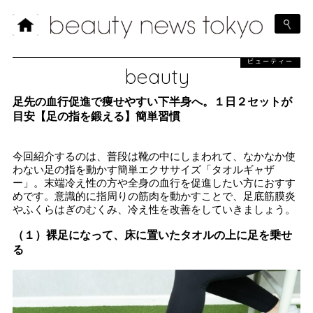
ビューティー
beauty
足先の血行促進で痩せやすい下半身へ。１日２セットが
目安【足の指を鍛える】簡単習慣
今回紹介するのは、普段は靴の中にしまわれて、なかなか使
わない足の指を動かす簡単エクササイズ「タオルギャザ
ー」。末端冷え性の方や全身の血行を促進したい方におすす
めです。意識的に指周りの筋肉を動かすことで、足底筋膜炎
やふくらはぎのむくみ、冷え性を改善をしていきましょう。
（１）裸足になって、床に置いたタオルの上に足を乗せ
る