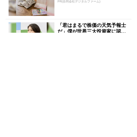
PR(合同会社デジタルファーム)
「君はまるで株価の天気予報士
だ」僕が世界三大投資家に認め
られた理由
PR(Acoco.)
あなたの金運、今が変わる時か
もしれません
PR(合同会社デジタルファーム )