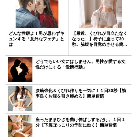
どんな性癖よ！男が思わずキ
【最近、くびれが目立たなく
ュンする「意外なフェチ」と
なった…】椅子に座って30
は
秒。脇腹を目覚めさせる簡...
どうでもいい女にはしません。男性が愛する女
性だけにする「愛情行動」
腹筋強化＆くびれ作りを一気に！１日30秒【効
率良くお腹を引き締める】簡単習慣
座ったままひざを曲げ伸ばしするだけ。１日１
分【下腹ぽっこりの予防に効く】簡単習慣