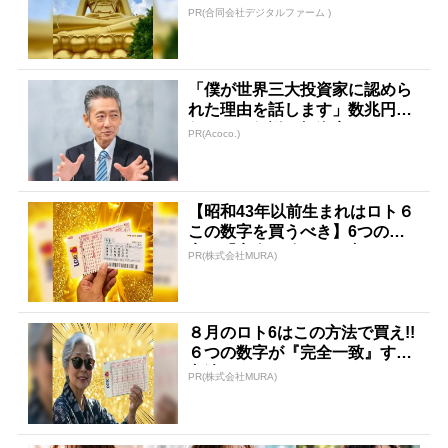
PR(合同会社デジタルファーム )
「僕が世界三大投資家に認めら
れた理由を話します」数兆円を
任された伝説の投資家
PR(Acoco.)
【昭和43年以前生まれはロト６
この数字を買うべき】6つの数
字が「完全一致」する方...
PR(株式会社MURA)
８月のロト6はこの方法で買え!!
６つの数字が『完全一致』する
方法
PR(株式会社MURA)