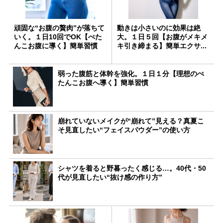
頑固な“お腹の贅肉”が落ちて
動きは小さいのに効果は絶
いく。１日10回でOK【ぺた
大。１日５回【お腹がメキメ
んこお腹に導く】簡単習慣
キ引き締まる】簡単エクサ...
弱った腹筋と体幹を強化。１日１分【理想のぺ
たんこお腹へ導く】簡単習慣
崩れていないメイクが“崩れて”見える？真夏こ
そ見直したい“フェイスパウダー”の使い方
シャツを着ると野暮ったく感じる…。40代・50
代が見直したい“抜け感の作り方”