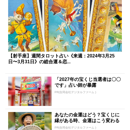
【射手座】週間タロット占い《来週：2024年3月25
日〜3月31日》の総合運＆恋...
「2027年の宝くじ当選者は〇〇
です」占い師が暴露
PR(合同会社デジタルファーム )
あなたの金運はどう？宝くじに
縁がある時、金運はこう変わる
PR(合同会社デジタルファーム )