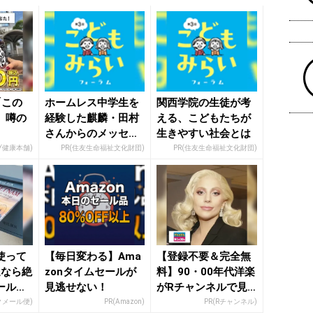
「この
ホームレス中学生を
関西学院の生徒が考
」噂の
経験した麒麟・田村
える、こどもたちが
さんからのメッセー
生きやすい社会とは
ジ
ブ健康本舗)
PR(住友生命福祉文化財団)
PR(住友生命福祉文化財団)
使って
【毎日変わる】Ama
【登録不要＆完全無
送なら絶
zonタイムセールが
料】90・00年代洋楽
ール
見逃せない！
がRチャンネルで見
放題
クメール便)
PR(Amazon)
PR(Rチャンネル)