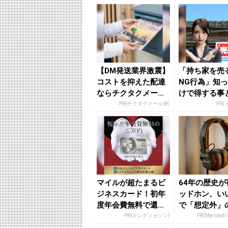
【DM発送業界激震】
「持ち家を売
コストを抑えた配達
NG行為」知
ならチクタクメール
けで得する事
便
PR(チクタクメール便)
PR(
マイルが超たまるビ
64年の歴史が
ジネスカード！初年
ッドホン、い
度年会費無料で還元
で「想定外」
率最大1.125%
PR(クレディセゾン)
PR(Marshall