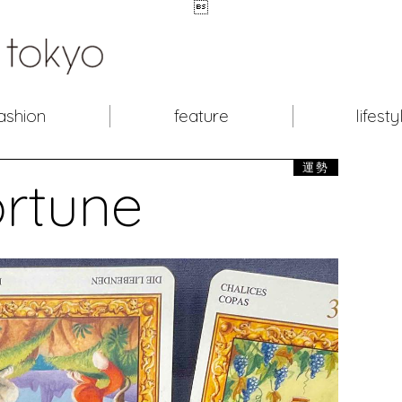

ashion
feature
lifesty
運勢
ortune