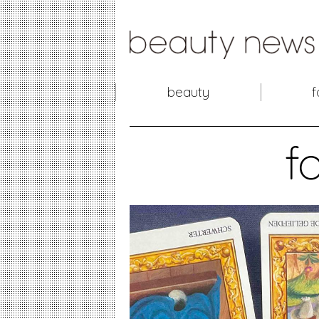
beauty
f
f