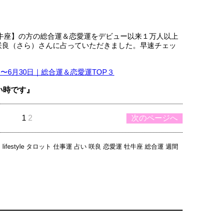
【牡牛座】の方の総合運＆恋愛運をデビュー以来１万人以上
咲良（さら）さんに占っていただきました。早速チェッ
4日〜6月30日｜総合運＆恋愛運TOP３
い時です』
1
2
次のページへ
日
lifestyle
タロット
仕事運
占い
咲良
恋愛運
牡牛座
総合運
週間