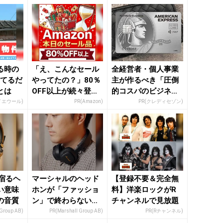
る時の
「え、こんなセール
全経営者・個人事業
ってるだ
やってたの？」80％
主が作るべき「圧倒
とは
OFF以上が続々登
的コスパのビジネス
場！Amazonの本気
カード」
イエウール)
PR(Amazon)
PR(クレディセゾン)
が...
宿るヘ
マーシャルのヘッド
【登録不要＆完全無
い意味
ホンが「ファッショ
料】洋楽ロックがR
の音質
ン」で終わらない理
チャンネルで見放題
由
 Group AB)
PR(Marshall Group AB)
PR(Rチャンネル)