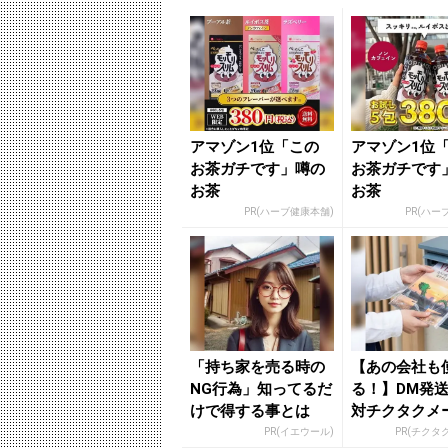
アマゾン1位「この
アマゾン1位
お茶ガチです」噂の
お茶ガチです
お茶
お茶
PR(ハーブ健康本舗)
PR(ハー
「持ち家を売る時の
【あの会社も
NG行為」知ってるだ
る！】DM発
けで得する事とは
対チクタクメ
便！
PR(イエウール)
PR(チクタ