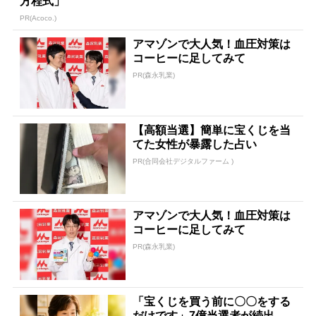
方程式」
PR(Acoco.)
アマゾンで大人気！血圧対策は
コーヒーに足してみて
PR(森永乳業)
【高額当選】簡単に宝くじを当
てた女性が暴露した占い
PR(合同会社デジタルファーム )
アマゾンで大人気！血圧対策は
コーヒーに足してみて
PR(森永乳業)
「宝くじを買う前に〇〇をする
だけです」7億当選者が続出