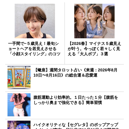
一手間で−５歳見え！最旬シ
【2026春】マイナス５歳見え
ョートヘアを若見えさせる
が叶う。今っぽく若々しく見
「小顔スタイリング」のコツ
える「大人ボブ」３選
【蠍座】週間タロット占い《来週：2026年8月
10日〜8月16日》の総合運＆恋愛運
腹筋運動より効率的。１日たった１分【腹筋を
しっかり奥まで強化できる】簡単習慣
ハイクオリティな【セグレタ】のポップアップ