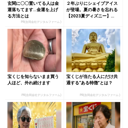
玄関に〇〇置いてる人は金
２年ぶりにシェイブアイス
運落ちてます…金運を上げ
が登場。夏の暑さを忘れる
る方法とは
【2023夏ディズニー】
の”ひん...
PR(合同会社デジタルファーム )
宝くじを知らないまま買う
宝くじが当たる人にだけ共
人ほど、外れ続けます
通する“ある特徴”とは？
PR(合同会社デジタルファーム)
PR(合同会社デジタルファーム )