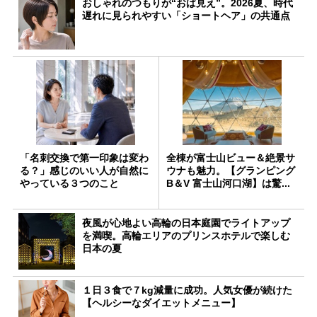
おしゃれのつもりが“おば見え”。2026夏、時代
遅れに見られやすい「ショートヘア」の共通点
「名刺交換で第一印象は変わ
全棟が富士山ビュー＆絶景サ
る？」感じのいい人が自然に
ウナも魅力。【グランピング
やっている３つのこと
B＆V 富⼠⼭河⼝湖】は驚...
夜風が心地よい高輪の日本庭園でライトアップ
を満喫。高輪エリアのプリンスホテルで楽しむ
日本の夏
１日３食で７kg減量に成功。人気女優が続けた
【ヘルシーなダイエットメニュー】