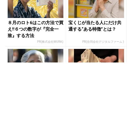
８月のロト6はこの方法で買
宝くじが当たる人にだけ共
え!!６つの数字が『完全一
通する“ある特徴”とは？
致』する方法
PR(株式会社MURA)
PR(合同会社デジタルファーム )
８月のロト6はこの方法で買
宝くじ当選で貧乏女性が人
え!!６つの数字が『完全一
生変えた実話
致』する方法
PR(株式会社MURA)
PR(合同会社デジタルファーム )