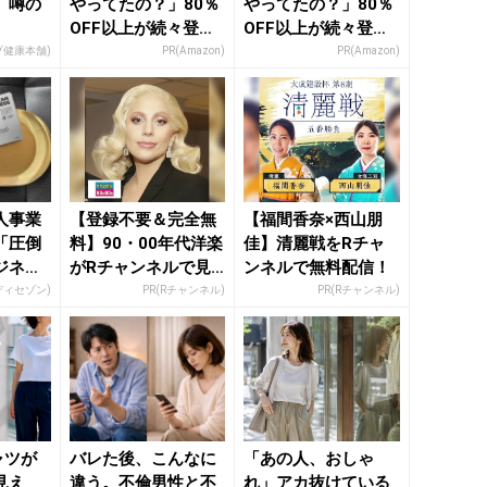
」噂の
やってたの？」80％
やってたの？」80％
OFF以上が続々登
OFF以上が続々登
場！Amazonの本気
場！Amazonの本気
ブ健康本舗)
PR(Amazon)
PR(Amazon)
が...
が...
人事業
【登録不要＆完全無
【福間香奈×西山朋
「圧倒
料】90・00年代洋楽
佳】清麗戦をRチャ
ジネス
がRチャンネルで見
ンネルで無料配信！
放題
ディセゾン)
PR(Rチャンネル)
PR(Rチャンネル)
ャツが
バレた後、こんなに
「あの人、おしゃ
見え
違う。不倫男性と不
れ」アカ抜けている