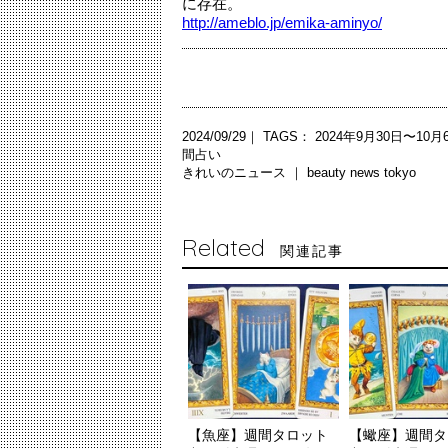
に存在。
http://ameblo.jp/emika-aminyo/
2024/09/29｜ TAGS：
2024年9月30日〜10月
間占い
きれいのニュース ｜
beauty news tokyo
Related
関連記事
【魚座】週間タロット
【蠍座】週間タ