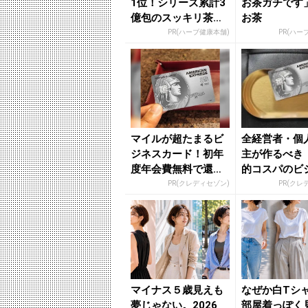
1位！シリーズ累計3
お茶ガチです
億包のスッキリ茶。
お茶
380円でお試し
PR(ハーブ健康本舗)
PR(ハー
マイルが超たまるビ
全経営者・個
ジネスカード！初年
主が作るべき
度年会費無料で還元
的コスパのビ
率最大1.125%
カード」
PR(クレディセゾン)
PR(クレ
マイナス５歳見えも
なぜか白Tシ
夢じゃない。2026
部屋着っぽく