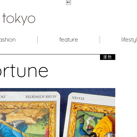

ashion
feature
lifesty
運勢
ortune