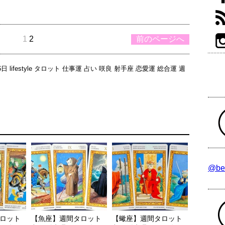
1
2
前のページへ
6日
lifestyle
タロット
仕事運
占い
咲良
射手座
恋愛運
総合運
週
@be
ロット
【魚座】週間タロット
【蠍座】週間タロット