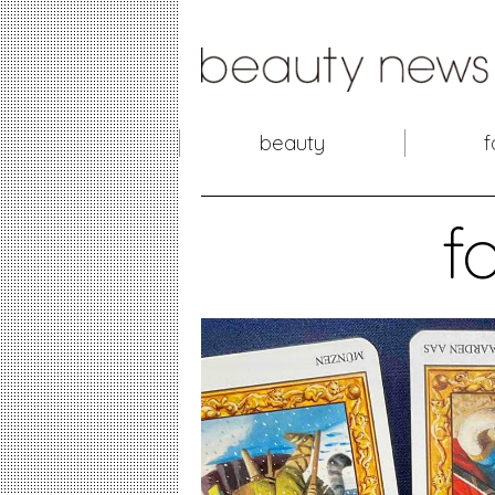
beauty
f
f