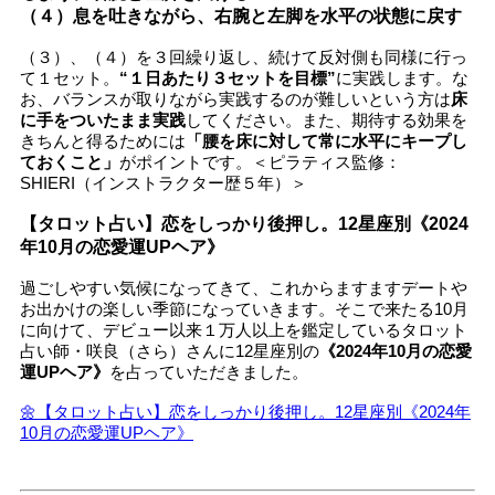
（４）息を吐きながら、右腕と左脚を水平の状態に戻す
（３）、（４）を３回繰り返し、続けて反対側も同様に行っ
て１セット。
“１日あたり３セットを目標”
に実践します。な
お、バランスが取りながら実践するのが難しいという方は
床
に手をついたまま実践
してください。また、期待する効果を
きちんと得るためには
「腰を床に対して常に水平にキープし
ておくこと」
がポイントです。＜ピラティス監修：
SHIERI（インストラクター歴５年）＞
【タロット占い】恋をしっかり後押し。12星座別《2024
年10月の恋愛運UPヘア》
過ごしやすい気候になってきて、これからますますデートや
お出かけの楽しい季節になっていきます。そこで来たる10月
に向けて、デビュー以来１万人以上を鑑定しているタロット
占い師・咲良（さら）さんに12星座別の
《2024年10月の恋愛
運UPヘア》
を占っていただきました。
🌼【タロット占い】恋をしっかり後押し。12星座別《2024年
10月の恋愛運UPヘア》