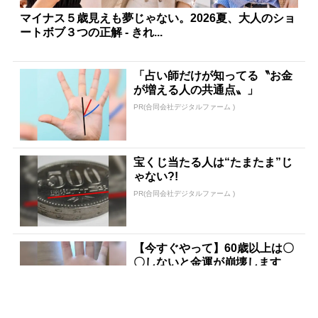
マイナス５歳見えも夢じゃない。2026夏、大人のショ
ートボブ３つの正解 - きれ...
「占い師だけが知ってる〝お金
が増える人の共通点〟」
PR(合同会社デジタルファーム )
宝くじ当たる人は“たまたま”じ
ゃない?!
PR(合同会社デジタルファーム )
【今すぐやって】60歳以上は〇
〇しないと金運が崩壊します
PR(合同会社デジタルファーム )