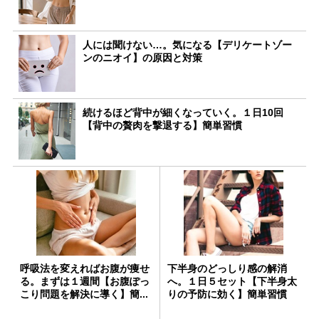
人には聞けない…。気になる【デリケートゾー
ンのニオイ】の原因と対策
続けるほど背中が細くなっていく。１日10回
【背中の贅肉を撃退する】簡単習慣
呼吸法を変えればお腹が痩せ
下半身のどっしり感の解消
る。まずは１週間【お腹ぽっ
へ。１日５セット【下半身太
こり問題を解決に導く】簡...
りの予防に効く】簡単習慣