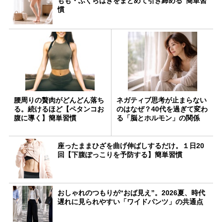
もも・ふくらはぎをまとめて引き締める”簡単習
慣
腰周りの贅肉がどんどん落ち
ネガティブ思考が止まらない
る。続けるほど【ペタンコお
のはなぜ？40代を過ぎて変わ
腹に導く】簡単習慣
る「脳とホルモン」の関係
座ったままひざを曲げ伸ばしするだけ。１日20
回【下腹ぽっこりを予防する】簡単習慣
おしゃれのつもりが“おば見え”。2026夏、時代
遅れに見られやすい「ワイドパンツ」の共通点