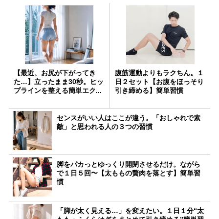
【最近、お尻が下がってき
腹筋運動よりもラクちん。１
た…】立ったまま30秒。ヒッ
日２セット【お腹をほっそり
プラインを整える簡単エク...
引き締める】簡単習慣
センスがいい人はここが違う。「おしゃれで素
敵」と思われる人の３つの習慣
脚をパカっとゆっくり開閉させるだけ。ながら
で１日５回〜【太ももの贅肉を落とす】簡単習
慣
「脚が太く見える…」を変えたい。１日１分“太