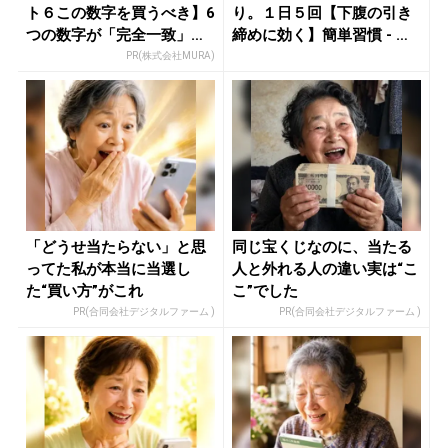
ト６この数字を買うべき】6
り。１日５回【下腹の引き
つの数字が「完全一致」す
締めに効く】簡単習慣 - き
る方...
れい...
PR(株式会社MURA)
「どうせ当たらない」と思
同じ宝くじなのに、当たる
ってた私が本当に当選し
人と外れる人の違い実は“こ
た“買い方”がこれ
こ”でした
PR(合同会社デジタルファーム )
PR(合同会社デジタルファーム )