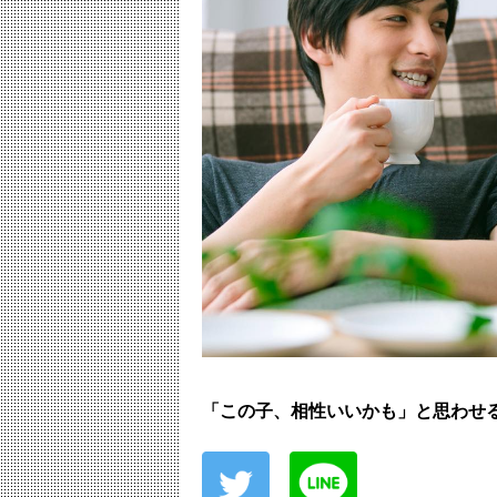
「この子、相性いいかも」と思わせ