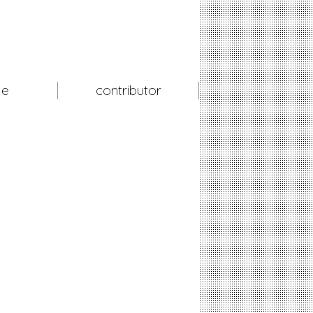
le
contributor