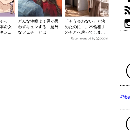
ゃっ
どんな性癖よ！男が思
「もう会わない」と決
本命女
わずキュンする「意外
めたのに…。不倫相手
ン...
なフェチ」とは
のもとへ戻ってしま...
Recommended by
@be