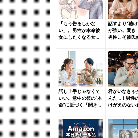
「もう告るしかな
話すより“聴け
い」。男性が本命彼
が強い。聞き
女にしたくなる女性
男性こそ彼氏
に感じる“魅力” - き
すべき理由 -
れい...
の...
話し上手じゃなくて
君がいなきゃ
いい。意中の彼の“本
んだ…！男性
命”に近づく「聞き
けがえのない
方」のコツ - きれい
になるには -
の...
のニ...