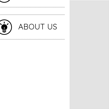
ABOUT US