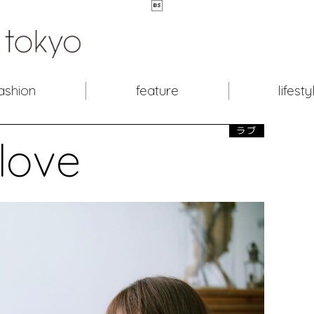

ashion
feature
lifesty
ラブ
love