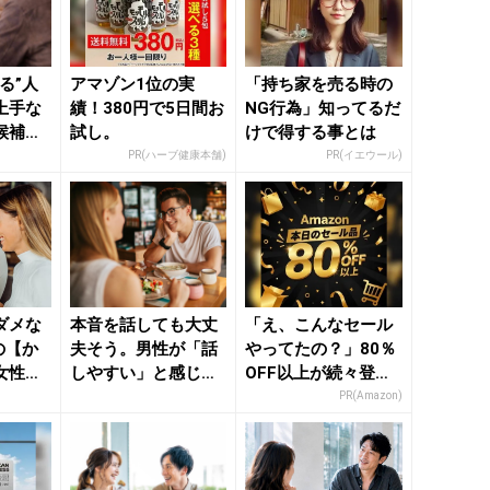
る”人
アマゾン1位の実
「持ち家を売る時の
上手な
績！380円で5日間お
NG行為」知ってるだ
候補に
試し。
けで得する事とは
 きれい
PR(ハーブ健康本舗)
PR(イエウール)
ダメな
本音を話しても大丈
「え、こんなセール
の【か
夫そう。男性が「話
やってたの？」80％
女性】
しやすい」と感じる
OFF以上が続々登
 きれい
女性の特徴 - きれい
場！Amazonの本気
PR(Amazon)
のニ...
が...