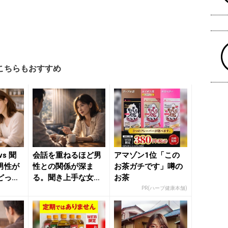
こちらもおすすめ
s 聞
会話を重ねるほど男
アマゾン1位「この
男性が
性との関係が深ま
お茶ガチです」噂の
どっ
る。聞き上手な女性
お茶
いのニュ
に共通する特徴 - き
PR(ハーブ健康本舗)
れいの...