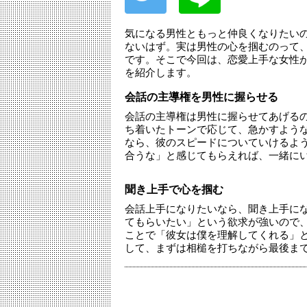
気になる男性ともっと仲良くなりたい
ないはず。実は男性の心を掴むのって
です。そこで今回は、恋愛上手な女性
を紹介します。
会話の主導権を男性に握らせる
会話の主導権は男性に握らせてあげる
ち着いたトーンで応じて、急かすよう
なら、彼のスピードについていけるよ
合うな」と感じてもらえれば、一緒に
聞き上手で心を掴む
会話上手になりたいなら、聞き上手に
てもらいたい」という欲求が強いので
ことで「彼女は僕を理解してくれる」
して、まずは相槌を打ちながら最後ま