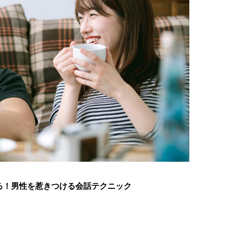
る！男性を惹きつける会話テクニック