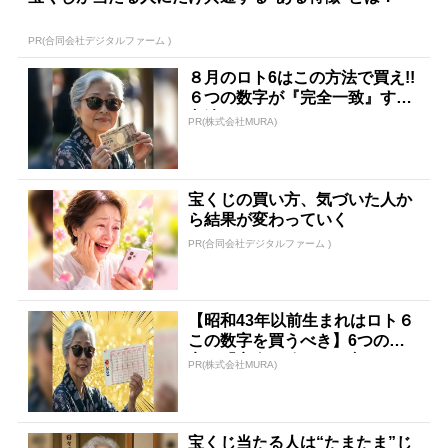
PR(合同会社デジタルファーム )
８月のロト6はこの方法で買え!!
６つの数字が『完全一致』する
方法
PR(株式会社MURA)
宝くじの買い方、気づいた人か
ら結果が変わっていく
PR(合同会社デジタルファーム )
【昭和43年以前生まれはロト６
この数字を買うべき】6つの数
字が「完全一致」する方...
PR(株式会社MURA)
宝くじ当たる人は“たまたま”じ