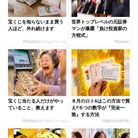
宝くじを知らないまま買う
世界トップレベルの元証券
人ほど、外れ続けます
マンが暴露「負け投資家の
方程式」
PR(合同会社デジタルファーム)
PR(Acoco.)
宝くじ当たる人だけがやっ
８月のロト6はこの方法で買
ていること、教えます
え!!６つの数字が『完全一
致』する方法
PR(合同会社デジタルファーム )
PR(株式会社MURA)