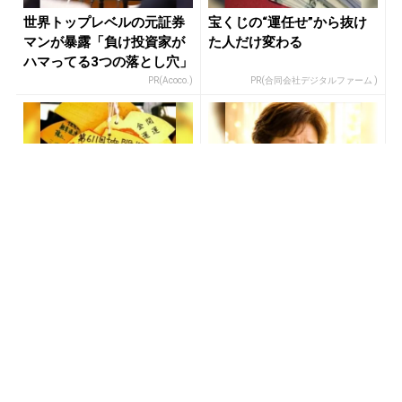
世界トップレベルの元証券
宝くじの“運任せ”から抜け
マンが暴露「負け投資家が
た人だけ変わる
ハマってる3つの落とし穴」
PR(Acoco.)
PR(合同会社デジタルファーム )
【宝くじ】外れ続ける理
「占い師だけが知ってる
由、まだ放置しますか？
〝お金が増える人の共通
点〟」
PR(合同会社デジタルファーム )
PR(合同会社デジタルファーム )