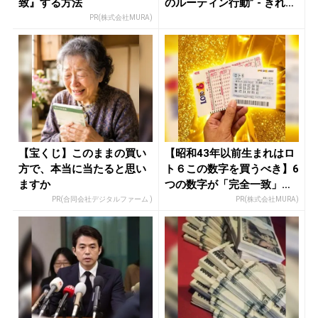
致』する方法
のルーティン行動” - きれ
い...
PR(株式会社MURA)
【宝くじ】このままの買い
【昭和43年以前生まれはロ
方で、本当に当たると思い
ト６この数字を買うべき】6
ますか
つの数字が「完全一致」す
る方...
PR(合同会社デジタルファーム )
PR(株式会社MURA)