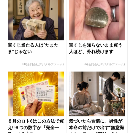
宝くじ当たる人は“たまた
宝くじを知らないまま買う
ま”じゃない
人ほど、外れ続けます
PR(合同会社デジタルファーム)
PR(合同会社デジタルファーム)
８月のロト6はこの方法で買
気づいたら習慣に。男性が
え!!６つの数字が『完全一
本命の前だけで出す“無意識