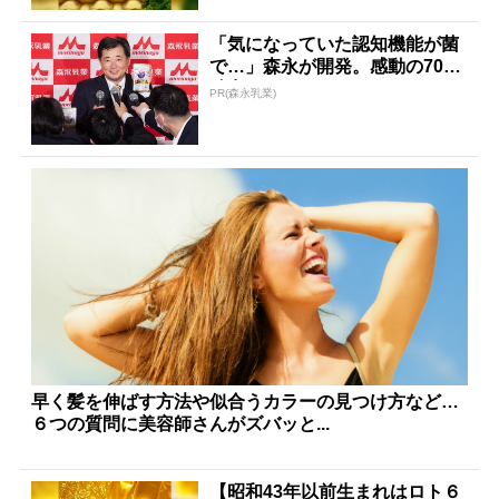
「気になっていた認知機能が菌
で…」森永が開発。感動の70代
続出
PR(森永乳業)
早く髪を伸ばす方法や似合うカラーの見つけ方など…
６つの質問に美容師さんがズバッと...
【昭和43年以前生まれはロト６