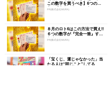
この数字を買うべき】6つの数
字が「完全一致」する方...
PR(株式会社MURA)
８月のロト6はこの方法で買え!!
６つの数字が『完全一致』する
方法
PR(株式会社MURA)
「宝くじ、運じゃなかった」当
たる人は“同じこと”してる
PR(合同会社デジタルファーム )
3億当選主婦「宝くじ買う前に
〇〇した」当選率上げる方法
PR(合同会社デジタルファーム )