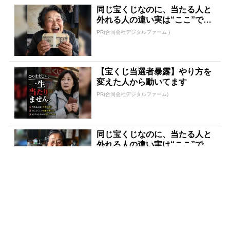
同じ宝くじなのに、当たる人と
外れる人の違い実は“ここ”でし
た
PR(合同会社デジタルファーム )
【宝くじ当選者暴露】やり方を
変えた人から動いてます
PR(合同会社デジタルファーム)
同じ宝くじなのに、当たる人と
外れる人の違い実は“ここ”でし
た
PR(合同会社デジタルファーム )
僕が世界三大投資家に認めら
れ、株価予報士として活躍でき
た理由
PR(Acoco.)