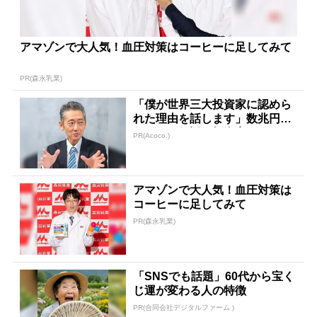
アマゾンで大人気！血圧対策はコーヒーに足してみて
PR(森永乳業)
「僕が世界三大投資家に認めら
れた理由を話します」数兆円を
任された伝説の投資家
PR(Acoco.)
アマゾンで大人気！血圧対策は
コーヒーに足してみて
PR(森永乳業)
「SNSでも話題」60代から宝く
じ運が変わる人の特徴
PR(合同会社デジタルファーム )