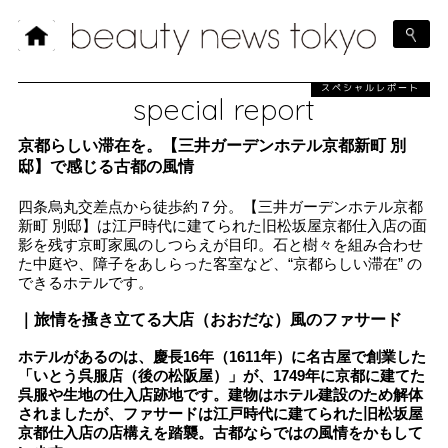
スペシャルレポート
special report
京都らしい滞在を。【三井ガーデンホテル京都新町 別
邸】で感じる古都の風情
四条烏丸交差点から徒歩約７分。【三井ガーデンホテル京都
新町 別邸】は江戸時代に建てられた旧松坂屋京都仕入店の面
影を残す京町家風のしつらえが目印。石と樹々を組み合わせ
た中庭や、障子をあしらった客室など、“京都らしい滞在” の
できるホテルです。
｜旅情を搔き立てる大店（おおだな）風のファサード
ホテルがあるのは、慶長16年（1611年）に名古屋で創業した
「いとう呉服店（後の松阪屋）」が、1749年に京都に建てた
呉服や生地の仕入店跡地です。建物はホテル建設のため解体
されましたが、ファサードは江戸時代に建てられた旧松坂屋
京都仕入店の店構えを踏襲。古都ならではの風情をかもして