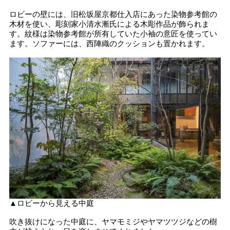
ロビーの壁には、旧松坂屋京都仕入店にあった染物参考館の
木材を使い、彫刻家小清水漸氏による木彫作品が飾られま
す。紋様は染物参考館が所有していた小袖の意匠を使ってい
ます。ソファーには、西陣織のクッションも置かれます。
▲ロビーから見える中庭
吹き抜けになった中庭に、ヤマモミジやヤマツツジなどの樹