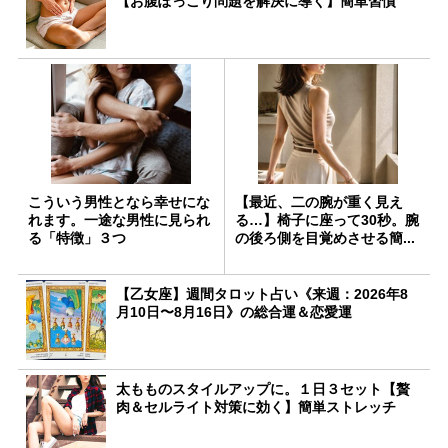
【お腹ぽっこり問題を解決に導く】簡単習慣
こういう男性となら幸せにな
【最近、二の腕が重く見え
れます。一途な男性に見られ
る…】椅子に座って30秒。腕
る「特徴」３つ
の後ろ側を目覚めさせる簡...
【乙女座】週間タロット占い《来週：2026年8
月10日〜8月16日》の総合運＆恋愛運
太もものスタイルアップに。１日３セット【贅
肉＆セルライト対策に効く】簡単ストレッチ