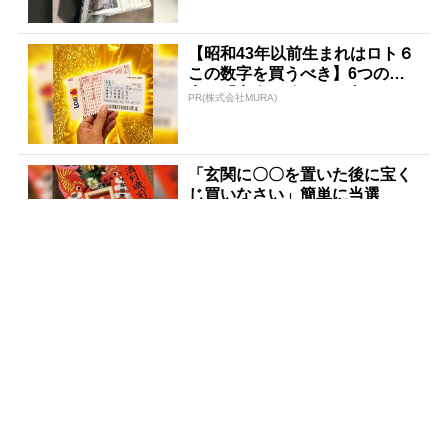
【昭和43年以前生まれはロト６
この数字を買うべき】6つの数
字が「完全一致」する方...
PR(株式会社MURA)
「玄関に〇〇を置いた後に宝く
じ買いなさい」簡単に当選
PR(合同会社デジタルファーム )
【宝くじ当てたことない人はこ
れ】同じ結果、繰り返します
か？
PR(合同会社デジタルファーム )