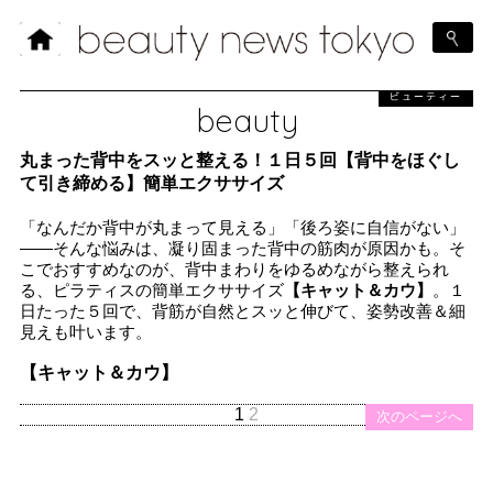
ビューティー
beauty
丸まった背中をスッと整える！１日５回【背中をほぐし
て引き締める】簡単エクササイズ
「なんだか背中が丸まって見える」「後ろ姿に自信がない」
――そんな悩みは、凝り固まった背中の筋肉が原因かも。そ
こでおすすめなのが、背中まわりをゆるめながら整えられ
る、ピラティスの簡単エクササイズ
【キャット＆カウ】
。１
日たった５回で、背筋が自然とスッと伸びて、姿勢改善＆細
見えも叶います。
【キャット＆カウ】
1
2
次のページへ