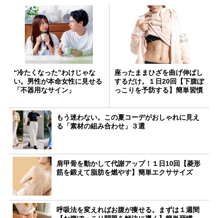
“冷たくなった”わけじゃな
座ったままひざを曲げ伸ばし
い。男性が本命女性に見せる
するだけ。１日20回【下腹ぽ
「不器用なサイン」
っこりを予防する】簡単習慣
もう迷わない。この夏コーデがおしゃれに見え
る「素材の組み合わせ」３選
肩甲骨を動かして代謝アップ！１日10回【菱形
筋を鍛えて脂肪を燃やす】簡単エクササイズ
呼吸法を変えればお腹が痩せる。まずは１週間