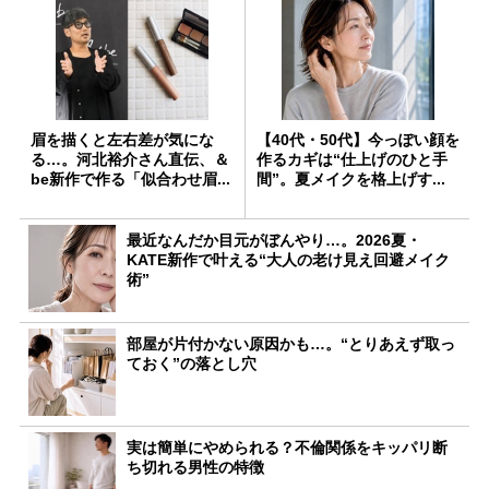
眉を描くと左右差が気にな
【40代・50代】今っぽい顔を
る…。河北裕介さん直伝、＆
作るカギは“仕上げのひと手
be新作で作る「似合わせ眉...
間”。夏メイクを格上げす...
最近なんだか目元がぼんやり…。2026夏・
KATE新作で叶える“大人の老け見え回避メイク
術”
部屋が片付かない原因かも…。“とりあえず取っ
ておく”の落とし穴
実は簡単にやめられる？不倫関係をキッパリ断
ち切れる男性の特徴