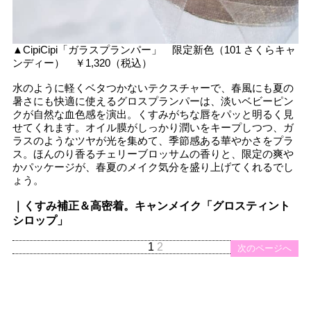
▲CipiCipi「ガラスプランパー」 限定新色（101 さくらキャ
ンディー） ￥1,320（税込）
水のように軽くベタつかないテクスチャーで、春風にも夏の
暑さにも快適に使えるグロスプランパーは、淡いベビーピン
クが自然な血色感を演出。くすみがちな唇をパッと明るく見
せてくれます。オイル膜がしっかり潤いをキープしつつ、ガ
ラスのようなツヤが光を集めて、季節感ある華やかさをプラ
ス。ほんのり香るチェリーブロッサムの香りと、限定の爽や
かパッケージが、春夏のメイク気分を盛り上げてくれるでし
ょう。
｜くすみ補正＆高密着。キャンメイク「グロスティント
シロップ」
1
2
次のページへ