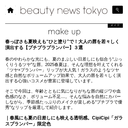
メイク
make up
春っぽさも夏映えも“ひと塗り”で！大人の唇を若々しく
演出する【プチプラプランパー】３選
春のやわらかな光にも、夏のまぶしい日差しにも似合う“ぷっ
くりうるツヤ”な唇。2025春夏は、そんな理想を叶えてくれる
「ツヤ×プランパー」リップが大人気！ガラスのようなツヤ
感と自然なボリュームアップ効果で、大人の唇を若々しく演
出する心強いコスメが豊富に登場しています。
そこで今回は、年齢とともに気になりがちな唇の縦ジワや血
色感のなさ、ボリューム不足…。そんな悩みを自然にカバー
しながら、季節感たっぷりのメイクが楽しめる“プチプラで優
秀”なリップを厳選して紹介します。
｜春風にも夏の日差しにも映える透明感。CipiCipi「ガラ
スプランパー」限定色