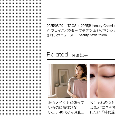
2025/05/29｜ TAGS：
2025夏
beauty
Chami
ク
フェイスパウダー
プチプラ
ムジゲマンシ
きれいのニュース ｜
beauty news tokyo
Related
関連記事
服もメイクも頑張って
おしゃれのつも
いるのに垢抜けな
ば見え”に？今
い…。40代から見直...
したい『時代遅れ