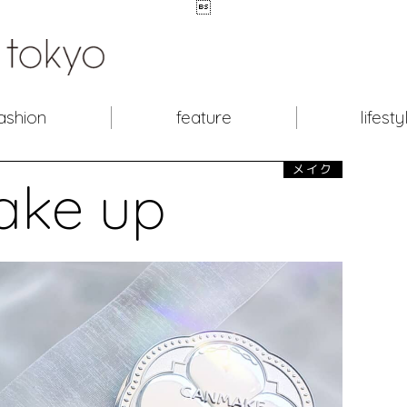

ashion
feature
lifesty
メイク
ake up