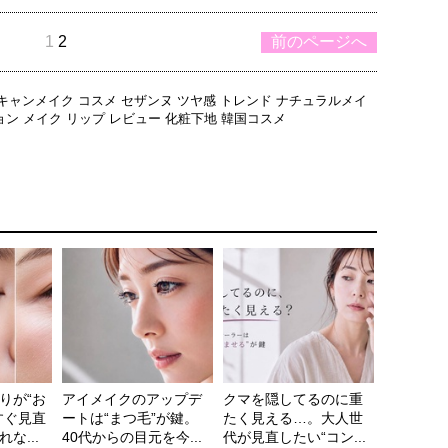
1
2
前のページへ
キャンメイク
コスメ
セザンヌ
ツヤ感
トレンド
ナチュラルメイ
ョン
メイク
リップ
レビュー
化粧下地
韓国コスメ
りが“お
アイメイクのアップデ
クマを隠してるのに重
すぐ見直
ートは“まつ毛”が鍵。
たく見える…。大人世
な...
40代からの目元を今...
代が見直したい“コン...