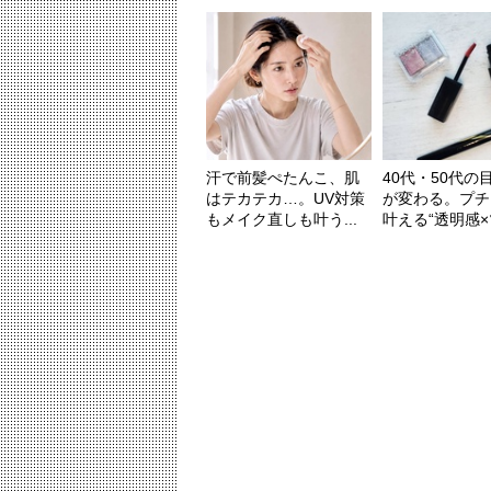
汗で前髪ぺたんこ、肌
40代・50代の
はテカテカ…。UV対策
が変わる。プチ
もメイク直しも叶う...
叶える“透明感×ツ