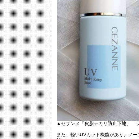
▲セザンヌ「皮脂テカリ防止下地」 ライ
また、軽いUVカット機能があり、ノ