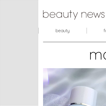
beauty
f
m