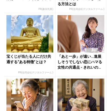
る方法とは
PR(森永乳業)
PR(合同会社デジタルファーム )
宝くじが当たる人にだけ共
「あと一歩」が遠い…進展
通する“ある特徴”とは？
しそうでしない恋にハマる
女性の共通点 - きれいのニ
ュー...
PR(合同会社デジタルファーム )