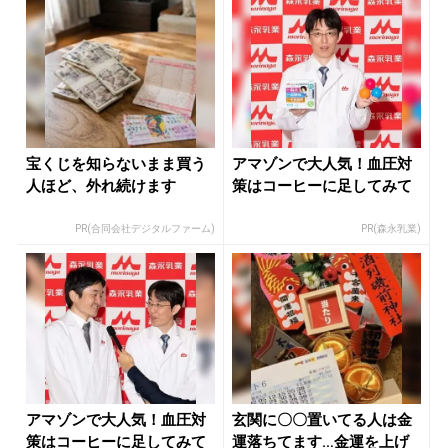
宝くじを知らないまま買う
アマゾンで大人気！血圧対
人ほど、外れ続けます
策はコーヒーに足してみて
PR(合同会社デジタルファーム)
PR(森永乳業)
アマゾンで大人気！血圧対
玄関に〇〇置いてる人は金
策はコーヒーに足してみて
運落ちてます…金運を上げ