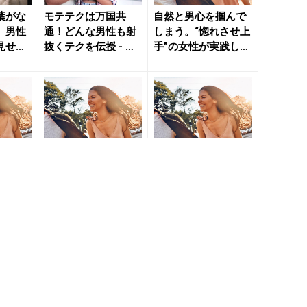
葉がな
モテテクは万国共
自然と男心を掴んで
。男性
通！どんな男性も射
しまう。“惚れさせ上
見せ
抜くテクを伝授 - き
手”の女性が実践して
- きれ
れいのニュース｜be
いる行動 - きれい
au...
の...
掴んで
自然と男心を掴んで
自然と男心を掴んで
れさせ上
しまう。“惚れさせ上
しまう。“惚れさせ上
実践して
手”の女性が実践して
手”の女性が実践して
れい
いる行動 - きれい
いる行動 - きれい
の...
の...