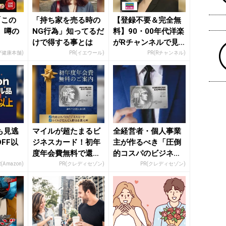
「この
「持ち家を売る時の
【登録不要＆完全無
」噂の
NG行為」知ってるだ
料】90・00年代洋楽
けで得する事とは
がRチャンネルで見
放題
ブ健康本舗)
PR(イエウール)
PR(Rチャンネル)
日も見逃
マイルが超たまるビ
全経営者・個人事業
FF以
ジネスカード！初年
主が作るべき「圧倒
度年会費無料で還元
的コスパのビジネス
率最大1.125%
カード」
R(Amazon)
PR(クレディセゾン)
PR(クレディセゾン)