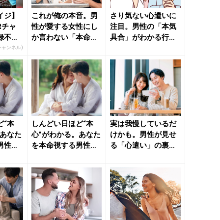
イジ】
これが俺の本音。男
さり気ない心遣いに
Rチャ
性が愛する女性にし
注目。男性の「本気
録不
か言わない「本命セ
具合」がわかる行動
リフ」 - きれいのニ
- きれいのニュース
Rチャンネル)
ュー...
｜b...
ど“本
しんどい日ほど“本
実は我慢しているだ
。あなた
心”がわかる。あなた
けかも。男性が見せ
男性が
を本命視する男性が
る「心遣い」の裏に
」 -
見せる「心遣い」 -
ある本音 - きれいの
き...
ニュ...