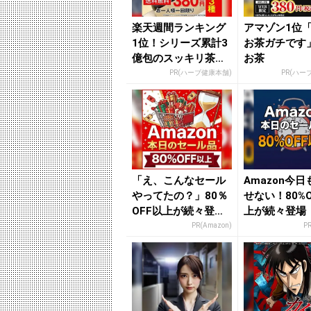
楽天週間ランキング
アマゾン1位
1位！シリーズ累計3
お茶ガチです
億包のスッキリ茶。
お茶
380円でお試し
PR(ハーブ健康本舗)
PR(ハー
「え、こんなセール
Amazon今
やってたの？」80％
せない！80%O
OFF以上が続々登
上が続々登場
場！Amazonの本気
PR(Amazon)
P
が...