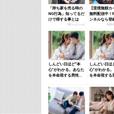
「持ち家を売る時の
【逆境無頼カ
NG行為」知ってるだ
無料配信中！
けで得する事とは
ンネルなら登
要！
PR(イエウール)
PR(
しんどい日ほど“本
しんどい日ほ
心”がわかる。あなた
心”がわかる
を本命視する男性が
を本命視する
見せる「心遣い」 -
見せる「心遣い
き...
き...