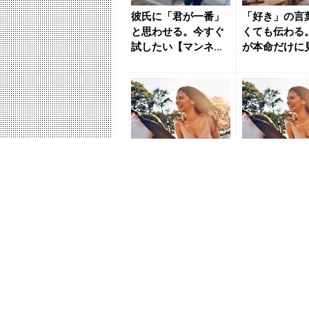
彼氏に「君が一番」
「好き」の言
と思わせる。今すぐ
くても伝わる
試したい【マンネリ
が本命だけに
解消】の心遣い - き
る“愛情表現” 
れい...
いの...
自然と男心を掴んで
自然と男心を
しまう。“惚れさせ上
しまう。“惚
手”の女性が実践して
手”の女性が
いる行動 - きれい
いる行動 - き
の...
の...