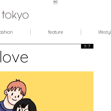

ashion
feature
lifesty
ラブ
love