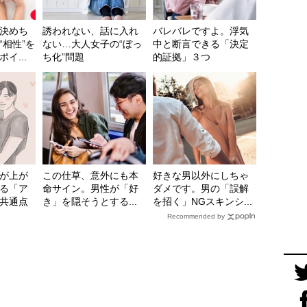
決めち
誘われない、話に入れ
バレバレですよ。浮気
“相性”を
ない…大人女子の“ぼっ
中と断言できる「決定
イ...
ち化”問題
的証拠」３つ
が上が
この仕草、意外にも本
好きな男以外にしちゃ
る「ア
命サイン。男性が「好
ダメです。男の「誤解
共通点
き」を隠そうとする...
を招く」NGスキンシ...
Recommended by