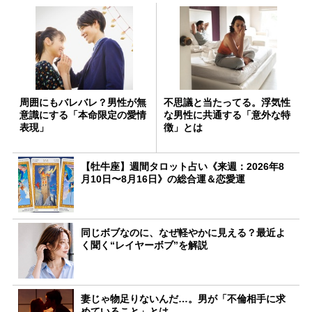
周囲にもバレバレ？男性が無
不思議と当たってる。浮気性
意識にする「本命限定の愛情
な男性に共通する「意外な特
表現」
徴」とは
【牡牛座】週間タロット占い《来週：2026年8
月10日〜8月16日》の総合運＆恋愛運
同じボブなのに、なぜ軽やかに見える？最近よ
く聞く“レイヤーボブ”を解説
妻じゃ物足りないんだ…。男が「不倫相手に求
めていること」とは