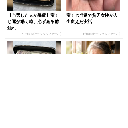
【当選した人が暴露】宝く
宝くじ当選で貧乏女性が人
じ運が動く時、必ずある前
生変えた実話
触れ
PR(合同会社デジタルファーム )
PR(合同会社デジタルファーム )
【宝くじ何年も買って一度
【宝くじ当てたい方限定】
も当たらない人へ】原因、
もう外れるの、終わりにし
はっきりしてます
ませんか
PR(合同会社デジタルファーム )
PR(合同会社デジタルファーム )