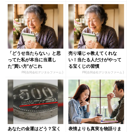
「どうせ当たらない」と思
売り場じゃ教えてくれな
ってた私が本当に当選し
い！当たる人だけがやって
た“買い方”がこれ
る宝くじの習慣
PR(合同会社デジタルファーム )
PR(合同会社デジタルファーム )
あなたの金運はどう？宝く
表情よりも真実を物語りま