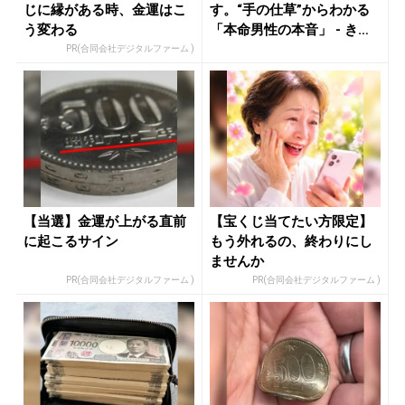
じに縁がある時、金運はこ
す。“手の仕草”からわかる
う変わる
「本命男性の本音」 - きれ
い...
PR(合同会社デジタルファーム )
【当選】金運が上がる直前
【宝くじ当てたい方限定】
に起こるサイン
もう外れるの、終わりにし
ませんか
PR(合同会社デジタルファーム )
PR(合同会社デジタルファーム )