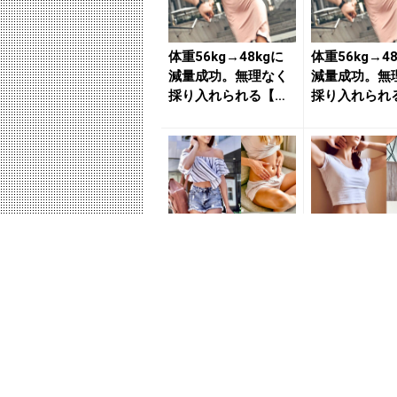
体重56kg→48kgに
体重56kg→4
減量成功。無理なく
減量成功。無
採り入れられる【簡
採り入れられ
単痩せルール】 - ...
単痩せルール】 -
無理なく３kg減量を
無理なく10k
叶えた簡単痩せ習
を叶えた簡単
慣、運動嫌いさん向
ット、下腹ぽ
き「お腹痩せ体操」
問題を解消す
など今週...
習慣...