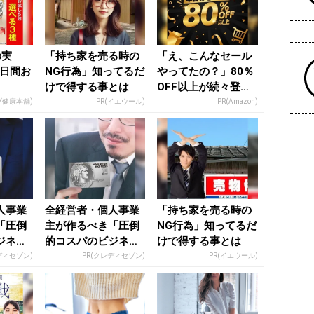
の実
「持ち家を売る時の
「え、こんなセール
5日間お
NG行為」知ってるだ
やってたの？」80％
けで得する事とは
OFF以上が続々登
場！Amazonの本気
ブ健康本舗)
PR(イエウール)
PR(Amazon)
が...
人事業
全経営者・個人事業
「持ち家を売る時の
「圧倒
主が作るべき「圧倒
NG行為」知ってるだ
ジネス
的コスパのビジネス
けで得する事とは
カード」
ディセゾン)
PR(クレディセゾン)
PR(イエウール)