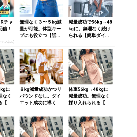
をRチャ
無理なく３〜５kg減
減量成功で56kg→48
配信！
量が可能。体型キー
kgに。無理なく続け
プにも役立つ【話題
られる【簡単ダイエ
のダイエット法】の
ットルール】２つ ...
Rチャンネル)
ポイン...
8kgに
８kg減量成功かつリ
体重56kg→48kgに
理なく
バウンドなし。ダイ
減量成功。無理なく
る【簡
エット成功に導く
採り入れられる【簡
 ...
【体型キープの秘
単痩せルール】 - ...
訣】 - ...