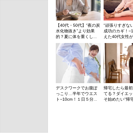
【40代・50代】“夜の炭
“頑張りすぎな
水化物抜き”より効果
成功のカギ！−1
的？夏に体を重くし...
えた40代女性が「
デスクワークでお腹ぽ
帰宅したら最初
っこり…半年でウエス
てる？ダイエッ
ト−10cm！１日５分...
そ始めたい“帰宅後