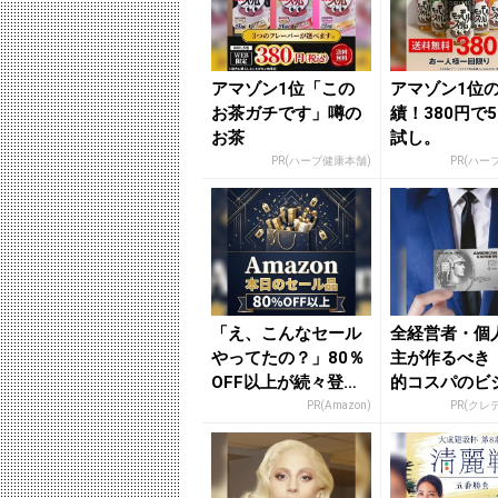
アマゾン1位「この
アマゾン1位
お茶ガチです」噂の
績！380円で
お茶
試し。
PR(ハーブ健康本舗)
PR(ハー
「え、こんなセール
全経営者・個
やってたの？」80％
主が作るべき
OFF以上が続々登
的コスパのビ
場！Amazonの本気
カード」
PR(Amazon)
PR(クレ
が...