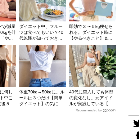
い”が減量
ダイエット中、フルー
即効で３〜５kg痩せら
0kgを叶
ツは食べてもいい？40
れる。ダイエット時に
や...
代以降が知っておき...
【やるべきこと】＆...
に何し
体重70kg→50kgに。ル
40代に突入しても体型
ト中こ
ールは３つだけ【簡単
の変化なし。元アイド
５...
ダイエット】の気に...
ルが実践している【...
Recommended by