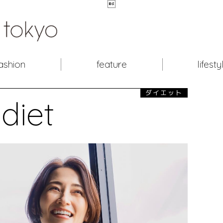

ashion
feature
lifesty
ダイエット
diet