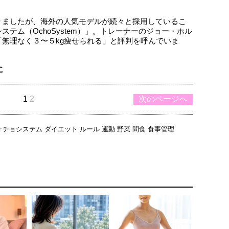
りましたが、海外の人気モデルが続々と採用しているこ
テム（OchoSystem）」。トレーナーのジョー・ホル
無理なく３〜５kg痩せられる」と評判を呼んでいま
に
1
2
次のページへ
オチョシステム
ダイエット
ルール
運動
野菜
間食
食事管理