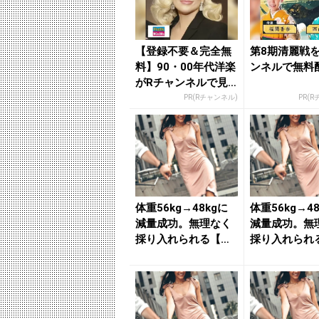
【登録不要＆完全無
第8期清麗戦
料】90・00年代洋楽
ンネルで無料
がRチャンネルで見
放題
PR(Rチャンネル)
PR(
体重56kg→48kgに
体重56kg→4
減量成功。無理なく
減量成功。無
採り入れられる【簡
採り入れられ
単痩せルール】 - ...
単痩せルール】 -