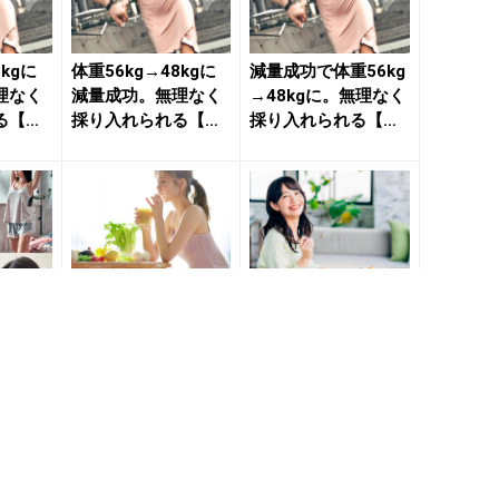
8kgに
体重56kg→48kgに
減量成功で体重56kg
理なく
減量成功。無理なく
→48kgに。無理なく
る【簡
採り入れられる【簡
採り入れられる【ダ
 ...
単痩せルール】 - ...
イエットルール】
２...
gの減量
10kg以上減量成功後
56kg→48kgに減量
ダイエ
もリバウンドなし！
成功。アラサー主婦
っこり
ダイエット後の体型
が実践した【ヘルシ
る簡単
キープを容易にする
ーな痩せルール】２
【痩...
つ...