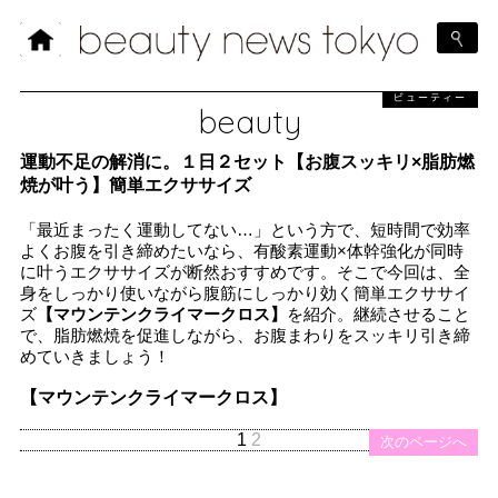
ビューティー
beauty
運動不足の解消に。１日２セット【お腹スッキリ×脂肪燃
焼が叶う】簡単エクササイズ
「最近まったく運動してない…」という方で、短時間で効率
よくお腹を引き締めたいなら、有酸素運動×体幹強化が同時
に叶うエクササイズが断然おすすめです。そこで今回は、全
身をしっかり使いながら腹筋にしっかり効く簡単エクササイ
ズ
【マウンテンクライマークロス】
を紹介。継続させること
で、脂肪燃焼を促進しながら、お腹まわりをスッキリ引き締
めていきましょう！
【マウンテンクライマークロス】
1
2
次のページへ