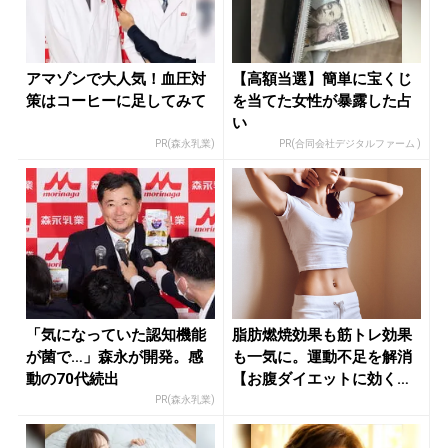
アマゾンで大人気！血圧対
【高額当選】簡単に宝くじ
策はコーヒーに足してみて
を当てた女性が暴露した占
い
PR(森永乳業)
PR(合同会社デジタルファーム )
「気になっていた認知機能
脂肪燃焼効果も筋トレ効果
が菌で…」森永が開発。感
も一気に。運動不足を解消
動の70代続出
【お腹ダイエットに効く】
簡単習慣...
PR(森永乳業)