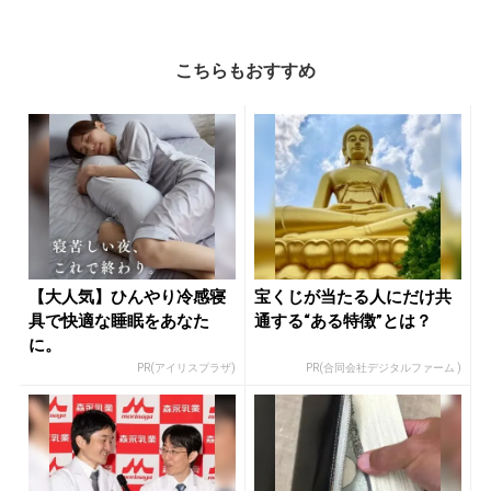
こちらもおすすめ
【大人気】ひんやり冷感寝
宝くじが当たる人にだけ共
具で快適な睡眠をあなた
通する“ある特徴”とは？
に。
PR(アイリスプラザ)
PR(合同会社デジタルファーム )