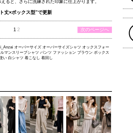
添えると、さらに洗練された印象に仕上がります。
ト丈×ボックス型”で更新
1
2
次のページへ
mi_Anzai
オーバーサイズ
オーバーサイズシャツ
オックスフォー
ドルマンスリーブシャツ
パンツ
ファッション
ブラウン
ボックス
使い
白シャツ
着こなし
着回し