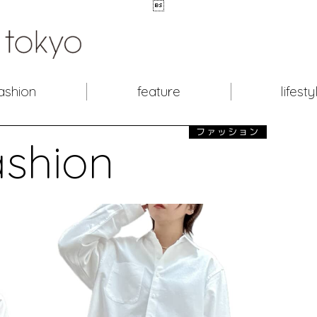

ashion
feature
lifesty
ファッション
ashion