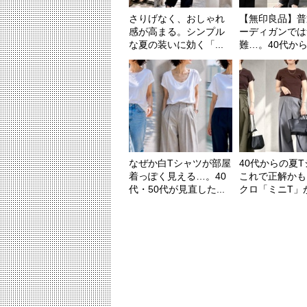
さりげなく、おしゃれ
【無印良品】普
感が高まる。シンプル
ーディガンでは
な夏の装いに効く「...
難…。40代からの
なぜか白Tシャツが部屋
40代からの夏
着っぽく見える…。40
これで正解かも
代・50代が見直した...
クロ「ミニT」が