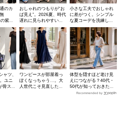
通のカ
おしゃれのつもりが“お
小さな工夫でおしゃれ
無
ば見え”。2026夏、時代
に差がつく。シンプル
紫...
遅れに見られやすい...
な夏コーデを洗練し...
Tシャツ、
ワンピースが部屋着っ
体型を隠すほど老け見
。ユニ
ぽくなっちゃう…。大
えにつながる？40代・
骨ス...
人世代こそ見直した...
50代が知っておきた...
Recommended by