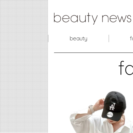
beauty
f
f