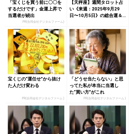
「宝くじを買う前に〇〇を
【天秤座】週間タロット占
するだけです」金運上昇で
い《来週：2025年9月29
当選者が続出
日〜10月5日》の総合運＆
恋...
PR(合同会社デジタルファーム)
宝くじの“運任せ”から抜け
「どうせ当たらない」と思
た人だけ変わる
ってた私が本当に当選し
た“買い方”がこれ
PR(合同会社デジタルファーム )
PR(合同会社デジタルファーム )