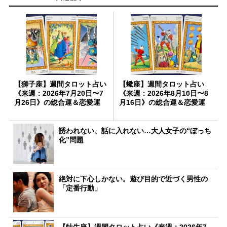
【獅子座】週間タロット占い
【蠍座】週間タロット占い
《来週：2026年7月20日〜7
《来週：2026年8月10日〜8
月26日》の総合運＆恋愛運
月16日》の総合運＆恋愛運
誘われない、話に入れない…大人女子の“ぼっち
化”問題
絶対に下心しかない。遊び目的で近づく男性の
「定番行動」
【牡牛座】週間タロット占い《来週：2026年7