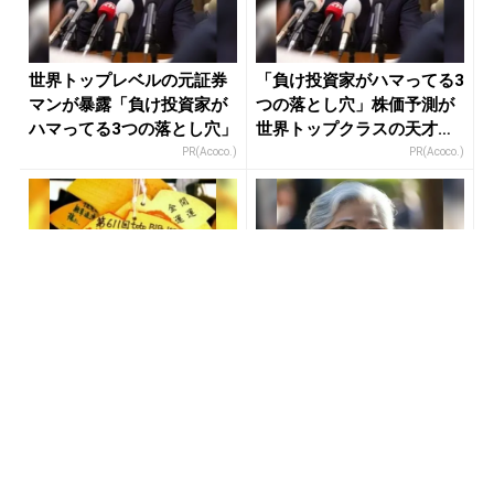
世界トップレベルの元証券
「負け投資家がハマってる3
マンが暴露「負け投資家が
つの落とし穴」株価予測が
ハマってる3つの落とし穴」
世界トップクラスの天才が
暴露
PR(Acoco.)
PR(Acoco.)
【宝くじ】外れ続ける理
８月のロト6はこの方法で買
由、まだ放置しますか？
え!!６つの数字が『完全一
致』する方法
PR(合同会社デジタルファーム )
PR(株式会社MURA)