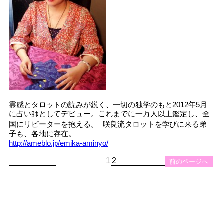
霊感とタロットの読みが鋭く、一切の独学のもと2012年5月
に占い師としてデビュー。これまでに一万人以上鑑定し、全
国にリピーターを抱える。 咲良流タロットを学びに来る弟
子も、各地に存在。
http://ameblo.jp/emika-aminyo/
1
2
前のページへ