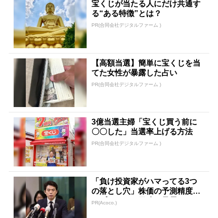
宝くじが当たる人にだけ共通す
る“ある特徴”とは？
PR(合同会社デジタルファーム )
【高額当選】簡単に宝くじを当
てた女性が暴露した占い
PR(合同会社デジタルファーム )
3億当選主婦「宝くじ買う前に
〇〇した」当選率上げる方法
PR(合同会社デジタルファーム )
「負け投資家がハマってる3つ
の落とし穴」株価の予測精度ト
ップクラスの天才が暴露
PR(Acoco.)