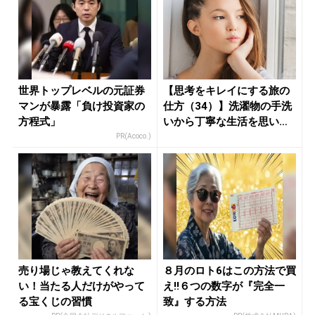
世界トップレベルの元証券
【思考をキレイにする旅の
マンが暴露「負け投資家の
仕方（34）】洗濯物の手洗
方程式」
いから丁寧な生活を思い返
す。 ...
PR(Acoco.)
売り場じゃ教えてくれな
８月のロト6はこの方法で買
い！当たる人だけがやって
え!!６つの数字が『完全一
る宝くじの習慣
致』する方法