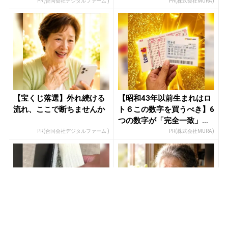
PR(合同会社デジタルファーム )
PR(株式会社MURA)
【宝くじ落選】外れ続ける
【昭和43年以前生まれはロ
流れ、ここで断ちませんか
ト６この数字を買うべき】6
つの数字が「完全一致」す
る方...
PR(合同会社デジタルファーム )
PR(株式会社MURA)