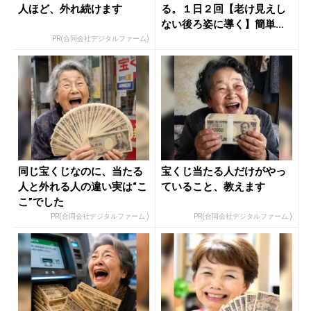
人ほど、外れ続けます
る。１日２回【老け見えし
ない後ろ姿に導く】簡単習
慣 - き...
PR(合同会社デジタルファーム)
同じ宝くじなのに、当たる
宝くじ当たる人だけがやっ
人と外れる人の違い実は“こ
ていること、教えます
こ”でした
PR(合同会社デジタルファーム )
PR(合同会社デジタルファーム )