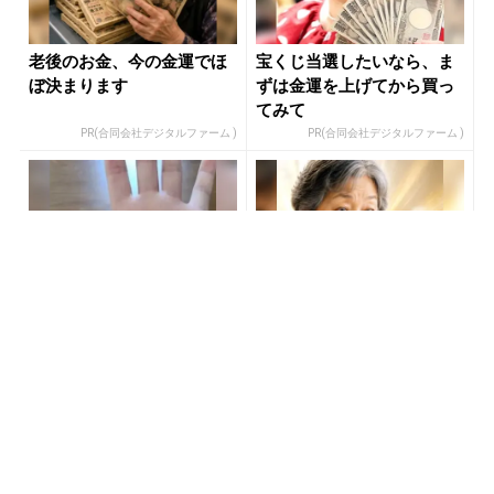
老後のお金、今の金運でほ
宝くじ当選したいなら、ま
ぼ決まります
ずは金運を上げてから買っ
てみて
PR(合同会社デジタルファーム )
PR(合同会社デジタルファーム )
【今すぐやって】60歳以上
【当選した人が暴露】宝く
は〇〇しないと金運が崩壊
じ運が動く時、必ずある前
します
触れ
PR(合同会社デジタルファーム )
PR(合同会社デジタルファーム )