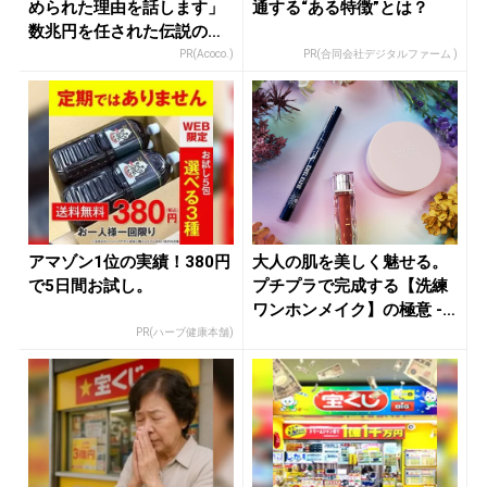
められた理由を話します」
通する“ある特徴”とは？
数兆円を任された伝説の投
資家
PR(Acoco.)
PR(合同会社デジタルファーム )
アマゾン1位の実績！380円
大人の肌を美しく魅せる。
で5日間お試し。
プチプラで完成する【洗練
ワンホンメイク】の極意 -
きれ...
PR(ハーブ健康本舗)