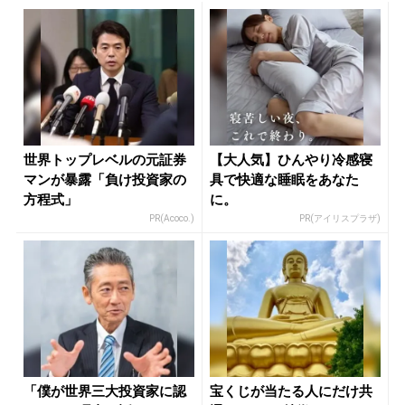
世界トップレベルの元証券
【大人気】ひんやり冷感寝
マンが暴露「負け投資家の
具で快適な睡眠をあなた
方程式」
に。
PR(Acoco.)
PR(アイリスプラザ)
「僕が世界三大投資家に認
宝くじが当たる人にだけ共