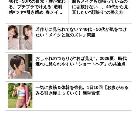
40代・50代の目元・唇が変わ
服もメイクも頑張っているの
る。プチプラで叶える“透明
に垢抜けない…。40代から見
感×ツヤ×引き締め”春メイ...
直したい“顔映り”の整え方
若作りに見られてない？40代・50代が気をつけ
たい「メイクと服のズレ」問題
おしゃれのつもりが“おば見え”。2026夏、時代
遅れに見られやすい「ショートヘア」の共通点
一気に腹筋＆体幹を強化。1日10回【お腹がみる
みる引き締まっていく】簡単習慣