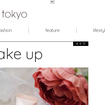

ashion
feature
lifesty
メイク
ake up