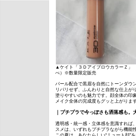
▲ケイト「３ＤアイブロウカラーＺ」 新
べ）※数量限定販売
パール配合で黒眉を自然にトーンダウ
リパリせず、ふんわりと自然な仕上が
塗りやすいのも魅力です。顔全体の印
メイク全体の完成度もグッと上がりま
｜プチプラで今っぽさも洒落感も。大
透明感・統一感・立体感を意識すれば
スメは、いずれもプチプラながら機能
この夏は、あなたらしい“ミュート顔”を楽し