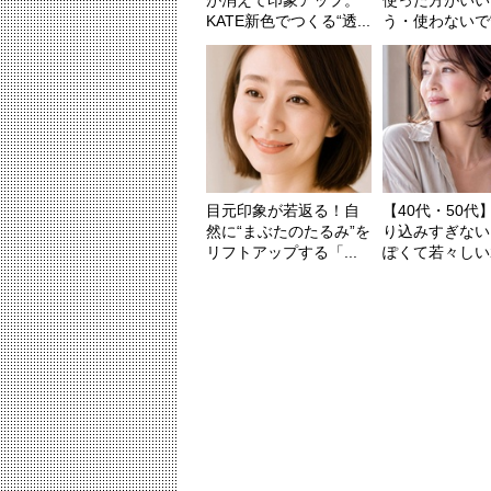
が消えて印象アップ。
使った方がいい
KATE新色でつくる“透...
う・使わないで“肌
目元印象が若返る！自
【40代・50代
然に“まぶたのたるみ”を
り込みすぎない
リフトアップする「...
ぽくて若々しい20