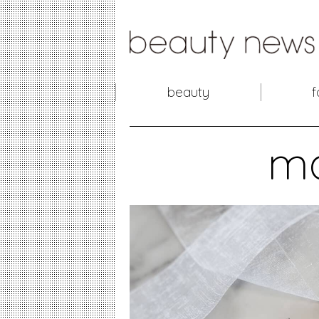
beauty
f
m