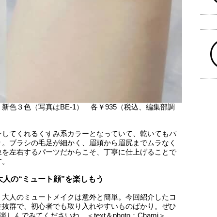
色３色（写真はBE-1） 各￥935（税込、編集部調
ンしてくれるくすみ系カラーとなっていて、乾いてもパ
り。ブラシの毛足が細かく、眉頭から眉尻までムラなく
象を左右するパーツだからこそ、丁寧に仕上げることで
す。
人の“ミュート顔”を楽しもう
、大人のミュートメイクは意外と簡単。今回紹介したコ
性抜群で、初心者でも取り入れやすいものばかり。ぜひ
んでみてくださいね。＜text＆photo：Chami＞