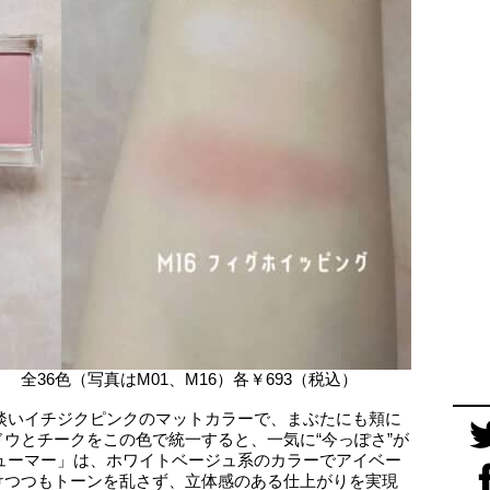
全36色（写真はM01、M16）各￥693（税込）
は淡いイチジクピンクのマットカラーで、まぶたにも頬に
ウとチークをこの色で統一すると、一気に“今っぽさ”が
リューマー」は、ホワイトベージュ系のカラーでアイベー
けつつもトーンを乱さず、立体感のある仕上がりを実現