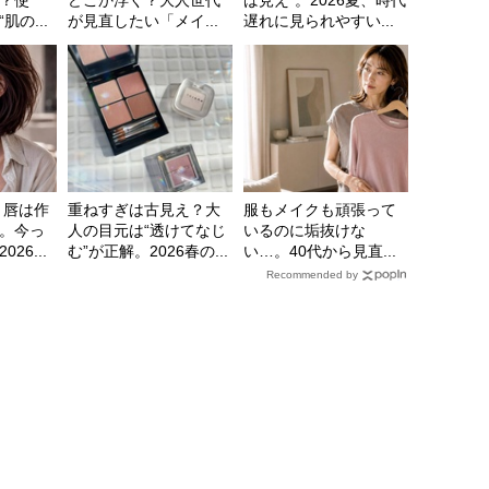
？使
どこか浮く？大人世代
ば見え”。2026夏、時代
の...
が見直したい「メイ...
遅れに見られやすい...
】唇は作
重ねすぎは古見え？大
服もメイクも頑張って
。今っ
人の目元は“透けてなじ
いるのに垢抜けな
26...
む”が正解。2026春の...
い…。40代から見直...
Recommended by