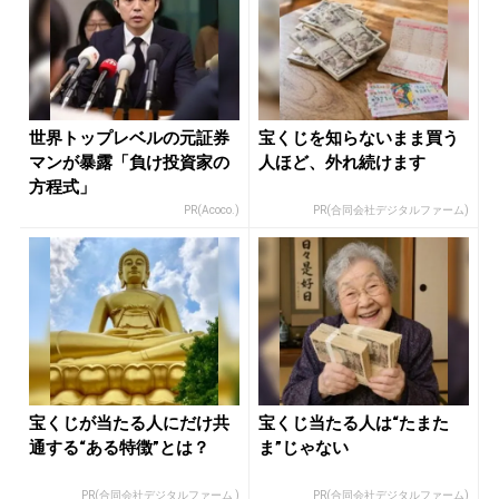
世界トップレベルの元証券
宝くじを知らないまま買う
マンが暴露「負け投資家の
人ほど、外れ続けます
方程式」
PR(Acoco.)
PR(合同会社デジタルファーム)
宝くじが当たる人にだけ共
宝くじ当たる人は“たまた
通する“ある特徴”とは？
ま”じゃない
PR(合同会社デジタルファーム )
PR(合同会社デジタルファーム)