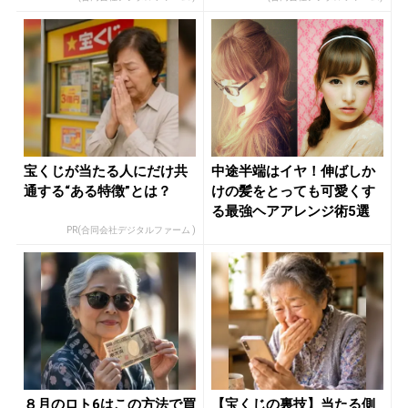
宝くじが当たる人にだけ共
中途半端はイヤ！伸ばしか
通する“ある特徴”とは？
けの髪をとっても可愛くす
る最強ヘアアレンジ術5選
PR(合同会社デジタルファーム )
８月のロト6はこの方法で買
【宝くじの裏技】当たる側