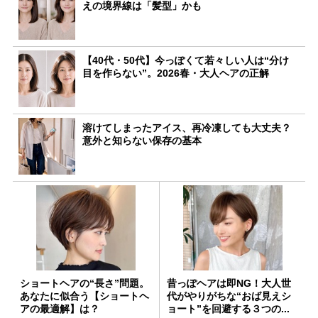
えの境界線は「髪型」かも
【40代・50代】今っぽくて若々しい人は“分け
目を作らない”。2026春・大人ヘアの正解
溶けてしまったアイス、再冷凍しても大丈夫？
意外と知らない保存の基本
ショートヘアの“長さ”問題。
昔っぽヘアは即NG！大人世
あなたに似合う【ショートヘ
代がやりがちな“おば見えシ
アの最適解】は？
ョート”を回避する３つの...