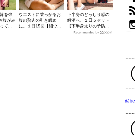
幹を強
ウエストに乗っかるお
下半身のどっしり感の
【お腹がみ
腹の贅肉の引き締め
解消へ。１日５セット
て...
に。１日15回【細ウ...
【下半身太りの予防...
Recommended by
@be