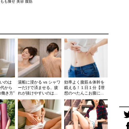
太もも痩せ
美容
腹筋
いのは
湯船に浸かる vs シャワ
効率よく腹筋＆体幹を
0代から
ーだけで済ませる、疲
鍛える！１日１分【理
の働き方”
れが抜けやすいのは...
想のぺたんこお腹に...