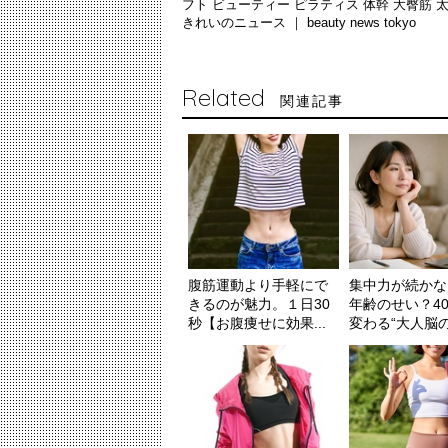
フト
ビューティー
ピラティス
体幹
大臀筋
きれいのニュース ｜
beauty news tokyo
Related
関連記事
腹筋運動より手軽にで
集中力が続かな
きるのが魅力。１日30
年齢のせい？4
秒【お腹痩せに効果...
変わる“大人脳