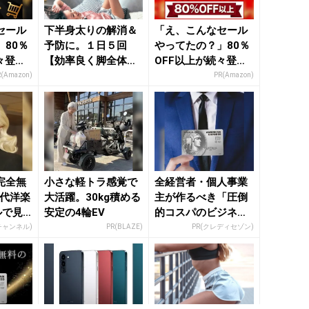
セール
下半身太りの解消＆
「え、こんなセール
80％
予防に。１日５回
やってたの？」80％
々登
【効率良く脚全体を
OFF以上が続々登
nの本気
引き締める】簡単習
場！Amazonの本気
R(Amazon)
PR(Amazon)
慣 - き...
が...
完全無
小さな軽トラ感覚で
全経営者・個人事業
年代洋楽
大活躍。30kg積める
主が作るべき「圧倒
ルで見
安定の4輪EV
的コスパのビジネス
カード」
Rチャンネル)
PR(BLAZE)
PR(クレディセゾン)