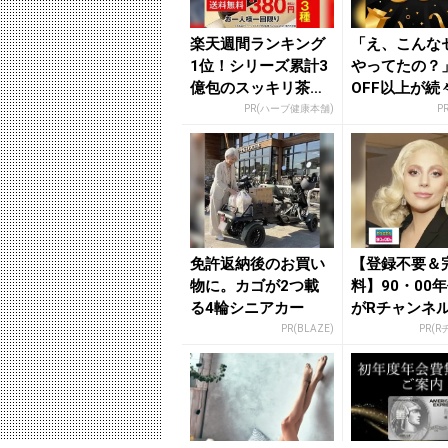
楽天週間ランキング
「え、こんな
1位！シリーズ累計3
やってたの？」
億包のスッキリ茶。
OFF以上が続
380円でお試し
場！Amazo
PR(ハーブ健康本舗)
P
が...
免許返納後のお買い
【登録不要＆
物に。カゴが2つ載
料】90・00
る4輪シニアカー
がRチャンネ
放題
PR(BLAZE)
PR(