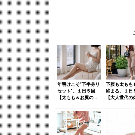
年明けこそ“下半身リ
下腹も太もも
セット”。１日５回
締まる。１日
【太もも＆お尻のシ
【大人世代の
ルエットが整う】簡
みをまるっと
単エク...
る】簡単エ...