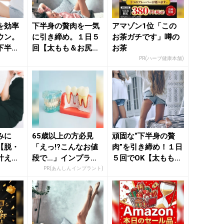
を効率
下半身の贅肉を一気
アマゾン1位「この
ウン。
に引き締め。１日５
お茶ガチです」噂の
下半身
回【太もも＆お尻の
お茶
る】簡
サイズダウンが叶
PR(ハーブ健康本舗)
う】簡単習...
みに
65歳以上の方必見
頑固な“下半身の贅
【脱・
「えっ!?こんなお値
肉”を引き締め！１日
叶え
段で…」インプラン
５回でOK【太もも痩
ササイ
ト治療の資料請求は
せ】に効く簡単習慣
PR(あんしんインプラント)
こちら...
-...