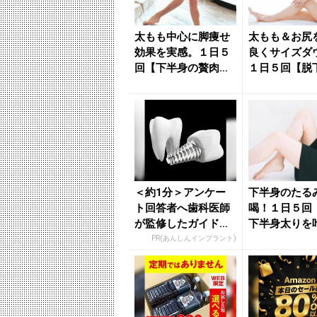
太もも中心に脚痩せ
太もも＆お尻
効果を実感。１日５
良くサイズダ
回【下半身の贅肉を
１日５回【脱
一気に引き締める】
デブにつなが
簡単習慣...
単習慣 ...
＜約1分＞アンケー
下半身のたる
ト回答者へ歯科医師
喝！１日５回
が監修したガイドブ
下半身太りを
ックをプレゼント。
る】簡単エク
PR(あんしんインプラント)
65歳以...
ズ - きれ...