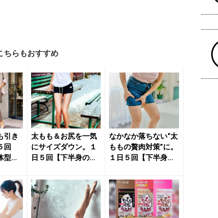
こちらもおすすめ
も引き
太もも＆お尻を一気
なかなか落ちない“太
５回
にサイズダウン。１
ももの贅肉対策”に。
体型悩
日５回【下半身の贅
１日５回【下半身全
解消す
肉を丸ごと引き締め
体を引き締める】簡
る】簡単...
単習...