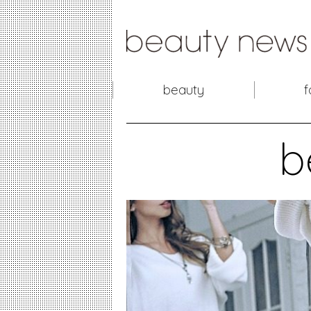
beauty
f
b