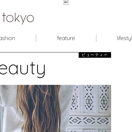

ashion
feature
lifesty
ビューティー
eauty