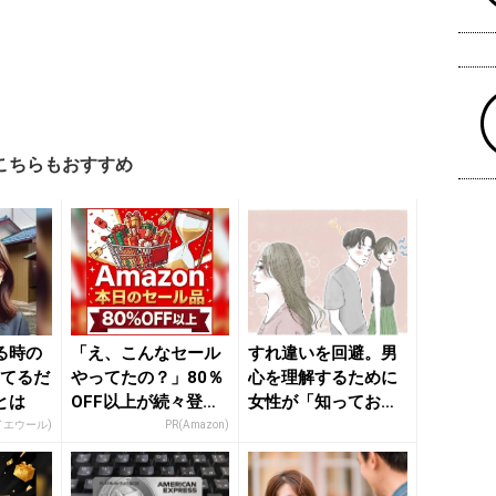
こちらもおすすめ
る時の
「え、こんなセール
すれ違いを回避。男
ってるだ
やってたの？」80％
心を理解するために
とは
OFF以上が続々登
女性が「知っておく
場！Amazonの本気
べきこと」 - きれい
イエウール)
PR(Amazon)
が...
のニ...