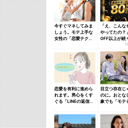
今すぐマネしてみま
「え、こんな
しょう。モテ上手な
やってたの？」
女性の「恋愛テク」
OFF以上が続
- きれいのニュース
場！Amazo
P
｜b...
が...
恋愛を有利に進めら
目立つ存在じ
れます。男心をくす
のに。おとな
ぐる「LINEの返信の
象でも「モテ
タイミング」 - き
性」の特徴 -
れ...
のニュ...