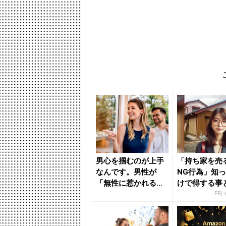
男心を掴むのが上手
「持ち家を売
なんです。男性が
NG行為」知
「無性に惹かれる女
けで得する事
性」の特徴 - きれい
PR(
のニュ...