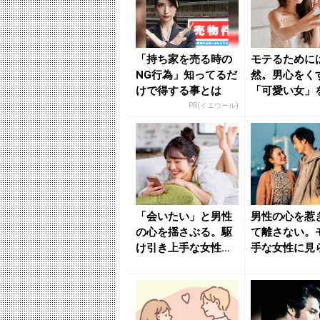
「持ち家を売る時の
モテるために
NG行為」知ってるだ
然。男心をく
けで得する事とは
「可愛い女」
する方法 - 
PR(イエウール)
ニュー...
「会いたい」と男性
男性の心を惹
の心を揺さぶる。駆
て離さない。
け引き上手な女性に
手な女性に見
なるLINEテク - き
「特徴」 - 
れ...
ニュ...