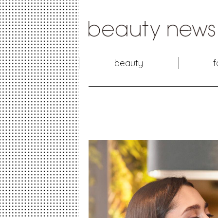
beauty
f