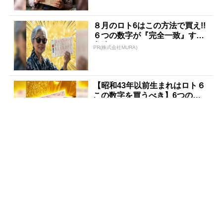
８月のロト6はこの方法で買え!!
６つの数字が『完全一致』する
方法
PR(株式会社MURA)
【昭和43年以前生まれはロト６
この数字を買うべき】6つの数
字が「完全一致」する方...
PR(株式会社MURA)
宝くじの“運任せ”から抜けた人
だけ変わる
PR(合同会社デジタルファーム )