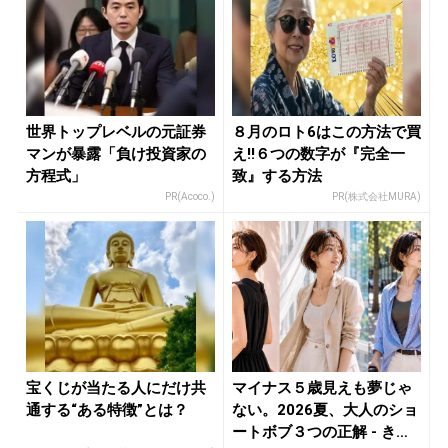
世界トップレベルの元証券
８月のロト6はこの方法で買
マンが暴露「負け投資家の
え!!６つの数字が『完全一
方程式」
致』する方法
PR(Acoco.)
PR(株式会社MURA)
宝くじが当たる人にだけ共
マイナス５歳見えも夢じゃ
通する“ある特徴”とは？
ない。2026夏、大人のショ
ートボブ３つの正解 - き