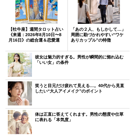
【牡牛座】週間タロット占い
「あの２人、もしかして…」
《来週：2026年8月10日〜8
周囲に勘づかれやすい“ワケ
月16日》の総合運＆恋愛運
ありカップル”の特徴
彼女は魅力的すぎる。男性が瞬間的に惚れ込む
「いい女」の条件
笑うと目元だけ疲れて見える…。40代から見直
したい“大人アイメイク”のポイント
体は正直に答えてくれます。男性の態度や仕草
に表れる「本気度」