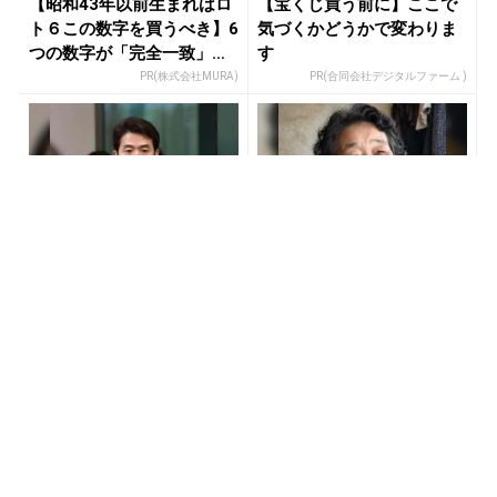
【昭和43年以前生まれはロ
【宝くじ買う前に】ここで
ト６この数字を買うべき】6
気づくかどうかで変わりま
つの数字が「完全一致」す
す
る方...
PR(株式会社MURA)
PR(合同会社デジタルファーム )
世界トップレベルの元証券
同じ宝くじなのに、当たる
マンが暴露「負け投資家が
人と外れる人の違い実は“こ
ハマってる3つの落とし穴」
こ”でした
PR(Acoco.)
PR(合同会社デジタルファーム )