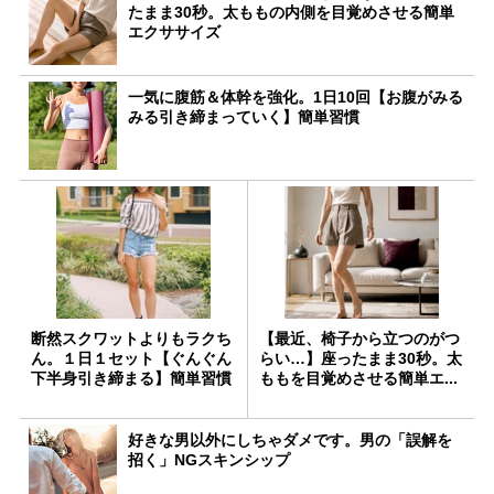
たまま30秒。太ももの内側を目覚めさせる簡単
エクササイズ
一気に腹筋＆体幹を強化。1日10回【お腹がみる
みる引き締まっていく】簡単習慣
断然スクワットよりもラクち
【最近、椅子から立つのがつ
ん。１日１セット【ぐんぐん
らい…】座ったまま30秒。太
下半身引き締まる】簡単習慣
ももを目覚めさせる簡単エ...
好きな男以外にしちゃダメです。男の「誤解を
招く」NGスキンシップ