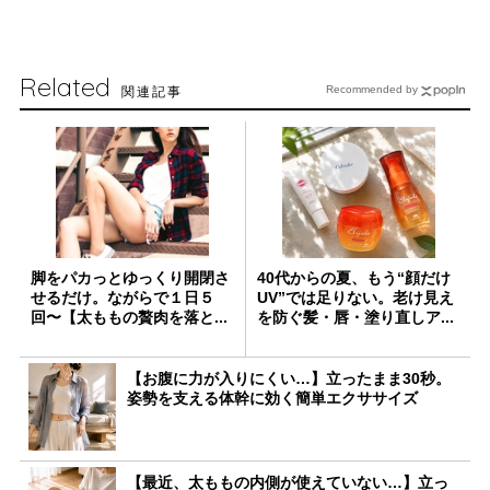
Related
関連記事
Recommended by
脚をパカっとゆっくり開閉さ
40代からの夏、もう“顔だけ
せるだけ。ながらで１日５
UV”では足りない。老け見え
回〜【太ももの贅肉を落と...
を防ぐ髪・唇・塗り直しア...
【お腹に力が入りにくい…】立ったまま30秒。
姿勢を支える体幹に効く簡単エクササイズ
【最近、太ももの内側が使えていない…】立っ