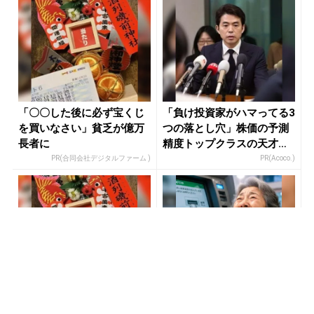
「〇〇した後に必ず宝くじ
「負け投資家がハマってる3
を買いなさい」貧乏が億万
つの落とし穴」株価の予測
長者に
精度トップクラスの天才が
暴露
PR(合同会社デジタルファーム )
PR(Acoco.)
玄関に〇〇置いてる人は金
あなたの金運はどう？宝く
運落ちてます…金運を上げ
じに縁がある時、金運はこ