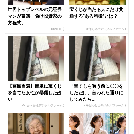
世界トップレベルの元証券
宝くじが当たる人にだけ共
マンが暴露「負け投資家の
通する“ある特徴”とは？
方程式」
PR(Acoco.)
PR(合同会社デジタルファーム )
【高額当選】簡単に宝くじ
「宝くじを買う前に〇〇を
を当てた女性が暴露した占
しただけ」言われた通りに
い
してみたら…
PR(合同会社デジタルファーム )
PR(合同会社デジタルファーム )