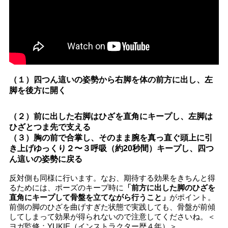
（１）四つん這いの姿勢から右脚を体の前方に出し、左
脚を後方に開く
（２）前に出した右脚はひざを直角にキープし、左脚は
ひざとつま先で支える
（３）胸の前で合掌し、そのまま腕を真っ直ぐ頭上に引
き上げゆっくり２〜３呼吸（約20秒間）キープし、四つ
ん這いの姿勢に戻る
反対側も同様に行います。なお、期待する効果をきちんと得
るためには、ポーズのキープ時に
「前方に出した脚のひざを
直角にキープして骨盤を立てながら行うこと」
がポイント。
前側の脚のひざを曲げすぎた状態で実践しても、骨盤が前傾
してしまって効果が得られないので注意してくださいね。＜
ヨガ監修：YUKIE（インストラクター歴４年）＞