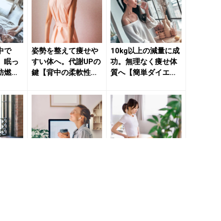
中で
姿勢を整えて痩せや
10kg以上の減量に成
。眠っ
すい体へ。代謝UPの
功。無理なく痩せ体
肪燃焼
鍵【背中の柔軟性を
質へ【簡単ダイエッ
く【簡
取り戻す】簡単スト
ト習慣】３つ - き
レッチ...
れ...
づけま
正月太りと早く決別
１ヶ月で約３kg痩せ
ット
したいなら。簡単に
られた。アラサー編
活性化
できる【温活習慣】
集者が実践【身体の
高め
で痩せ体質へ - きれ
巡りを上げる】簡単
.
いの...
ダイエ...