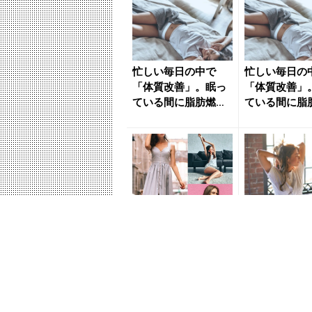
忙しい毎日の中で
忙しい毎日の
「体質改善」。眠っ
「体質改善」
ている間に脂肪燃焼
ている間に脂
する身体に導く【簡
する身体に導
単ダイエッ...
単ダイエッ...
２ヶ月で10kg減を叶
痩せ体質に近
えた短期ダイエット
す。１日１セ
法、ぽっちゃり体質
【内臓機能を
から痩せ体質に導く
させて代謝を
簡単...
る】簡単習慣..