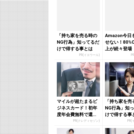
「持ち家を売る時の
Amazon今
NG行為」知ってるだ
せない！80%O
けで得する事とは
上が続々登場
PR(イエウール)
P
マイルが超たまるビ
「持ち家を売
ジネスカード！初年
NG行為」知
度年会費無料で還元
けで得する事
率最大1.125%
PR(クレディセゾン)
PR(