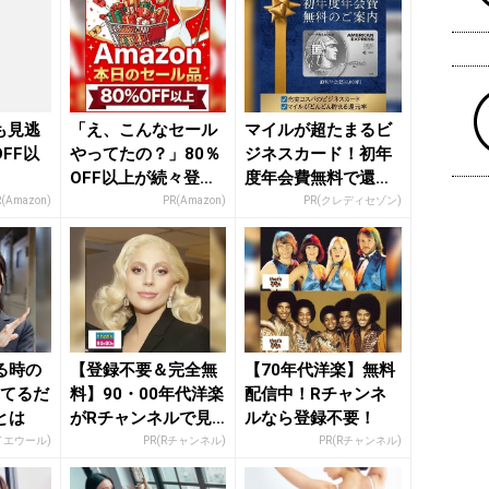
日も見逃
「え、こんなセール
マイルが超たまるビ
FF以
やってたの？」80％
ジネスカード！初年
OFF以上が続々登
度年会費無料で還元
場！Amazonの本気
率最大1.125%
R(Amazon)
PR(Amazon)
PR(クレディセゾン)
が...
る時の
【登録不要＆完全無
【70年代洋楽】無料
ってるだ
料】90・00年代洋楽
配信中！Rチャンネ
とは
がRチャンネルで見
ルなら登録不要！
放題
イエウール)
PR(Rチャンネル)
PR(Rチャンネル)