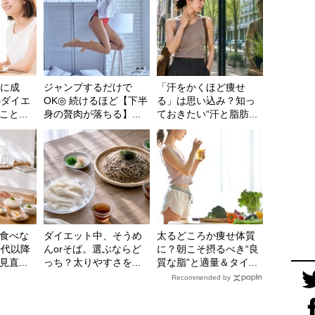
gに成
ジャンプするだけで
「汗をかくほど痩せ
のダイエ
OK◎ 続けるほど【下半
る」は思い込み？知っ
と...
身の贅肉が落ちる】...
ておきたい“汗と脂肪...
食べな
ダイエット中、そうめ
太るどころか痩せ体質
0代以降
んorそば。選ぶならど
に？朝こそ摂るべき“良
直...
っち？太りやすさを...
質な脂”と適量＆タイ...
Recommended by