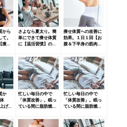
質から
さよなら夏太り。簡
痩せ体質への改善に
して。
単にできて痩せ体質
効果。１日１回【お
【痩せ
に【温活習慣】のポ
腹＆下半身の筋肉を
簡単習
イント - きれいのニ
一気に強化する】簡
ュー...
単習慣 ...
質か
忙しい毎日の中で
忙しい毎日の中で
体
「体質改善」。眠っ
「体質改善」。眠っ
を上げて
ている間に脂肪燃焼
ている間に脂肪燃焼
体】に
する身体に導く【簡
する身体に導く【簡
単ダイエッ...
単ダイエッ...