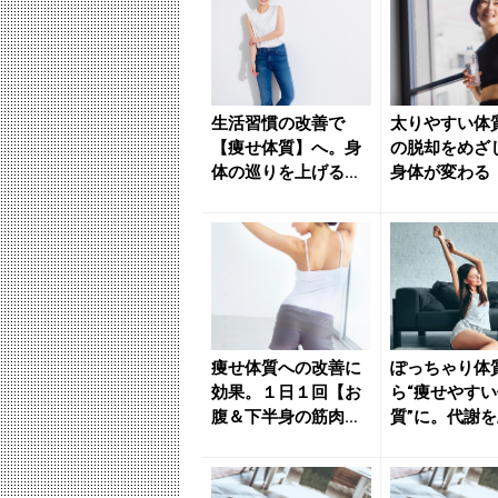
生活習慣の改善で
太りやすい体
【痩せ体質】へ。身
の脱却をめざ
体の巡りを上げるた
身体が変わる
めに実践したい「簡
体質に導く】
単習慣」３...
慣 - ...
痩せ体質への改善に
ぽっちゃり体
効果。１日１回【お
ら“痩せやすい
腹＆下半身の筋肉を
質”に。代謝
一気に強化する】簡
【巡りの良い
単習慣 ...
導く簡単習...