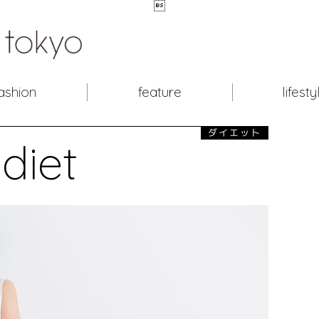

ashion
feature
lifesty
ダイエット
diet