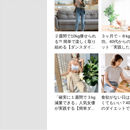
２週間で10kg痩せられ
３ヶ月で－８k
る?! 簡単で楽しく取り
功。40代から
組める【ダンスダイ...
ット「実践したこ
「確実に１週間で３kg
食欲がない日は
減量できる」人気女優
くてもいい？4
が実践する【簡単ダ...
のダイエットで見