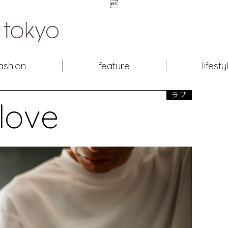

ashion
feature
lifesty
ラブ
love