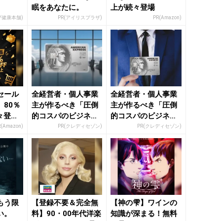
眠をあなたに。
上が続々登場
ブ健康本舗)
PR(アイリスプラザ)
PR(Amazon)
セール
全経営者・個人事業
全経営者・個人事業
80％
主が作るべき「圧倒
主が作るべき「圧倒
々登
的コスパのビジネス
的コスパのビジネス
nの本気
カード」
カード」
R(Amazon)
PR(クレディセゾン)
PR(クレディセゾン)
もう限
【登録不要＆完全無
【神の雫】ワインの
い。
料】90・00年代洋楽
知識が深まる！無料