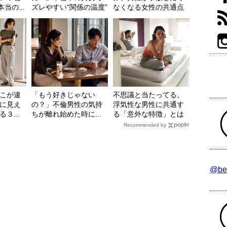
当の...
ズレやすい“関係の温度”
なくなる女性の共通点
こが違
「もう好きじゃない
不思議と当たってる。
に見え
の？」不倫男性の気持
浮気性な男性に共通す
３...
ちが離れ始めた時に...
る「意外な特徴」とは
Recommended by
@be