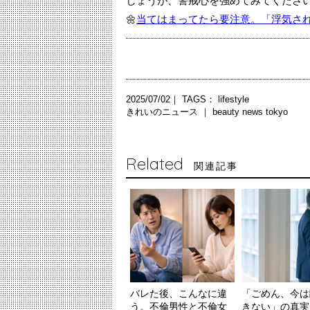
しょうが、警戒心を強めてみてくださ
🌼
当てはまってたら要注意。「浮気さ
2025/07/02｜ TAGS：
lifestyle
きれいのニュース ｜
beauty news tokyo
Related
関連記事
バレた後、こんなに違
「ごめん、今は
う。不倫男性と不倫女
きない」の真実