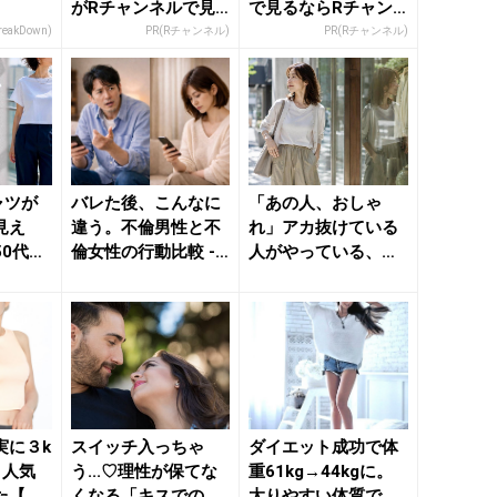
がRチャンネルで見
で見るならRチャン
放題
ネル
reakDown)
PR(Rチャンネル)
PR(Rチャンネル)
ャツが
バレた後、こんなに
「あの人、おしゃ
見え
違う。不倫男性と不
れ」アカ抜けている
50代が
倫女性の行動比較 -
人がやっている、た
ネックラ
きれいのニュース｜
った３つの“更新習
be...
慣” - ...
実に３k
スイッチ入っちゃ
ダイエット成功で体
」人気
う...♡理性が保てな
重61kg→44kgに。
た【簡
くなる「キスでの喘
太りやすい体質でも