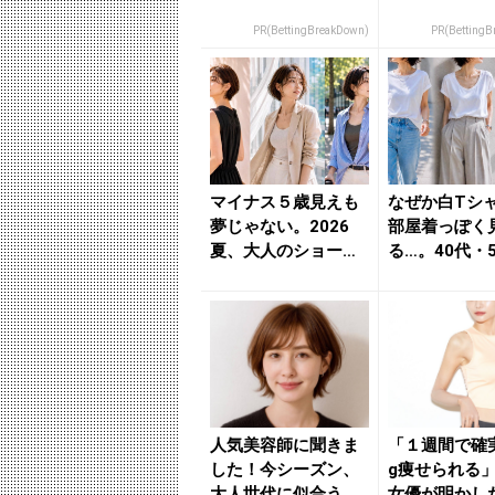
PR(BettingBreakDown)
PR(BettingB
マイナス５歳見えも
なぜか白Tシ
夢じゃない。2026
部屋着っぽく
夏、大人のショート
る…。40代・
ボブ３つの正解 - き
見直したい“
れ...
イン...
人気美容師に聞きま
「１週間で確
した！今シーズン、
g痩せられる
大人世代に似合う
女優が明かし