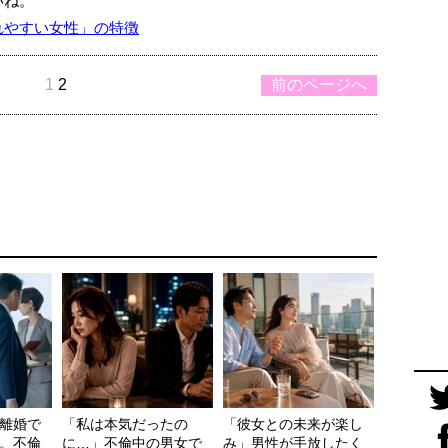
いね。
れやすい女性」の特徴
1
2
前のページへ
離婚で
「私は本気だったの
「彼女との未来が楽し
。不倫
に…」不倫中の男女で
み」男性が手放したく