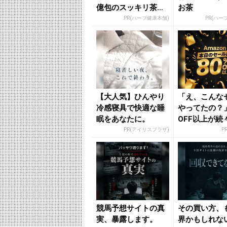
億包のスッキリ茶。
お茶
380円でお試し
PR(ハーブ健康本舗)
PR(ハー
【大人気】ひんやり
「え、こんな
冷感寝具で快適な睡
やってたの？」
眠をあなたに。
OFF以上が続
場！Amazo
PR(アイリスプラザ)
P
が...
競馬予想サイトの真
その買い方、
実、暴露します。
界かもしれな