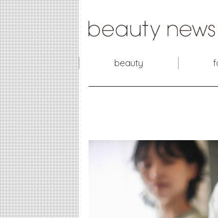
beauty
f