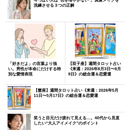
洗練させる３つの正解
「好きだよ」の言葉より強
【双子座】週間タロット占い
い。男性が本命にだけする特
《来週：2026年8月3日〜8月
別な愛情表現
9日》の総合運＆恋愛運
【蟹座】週間タロット占い《来週：2026年5月
11日〜5月17日》の総合運＆恋愛運
笑うと目元だけ疲れて見える…。40代から見直
したい“大人アイメイク”のポイント