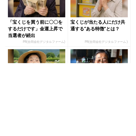
「宝くじを買う前に〇〇を
宝くじが当たる人にだけ共
するだけです」金運上昇で
通する“ある特徴”とは？
当選者が続出
PR(合同会社デジタルファーム)
PR(合同会社デジタルファーム )
【当選した人が暴露】宝く
宝くじ当たる人だけがやっ
じ運が動く時、必ずある前
ていること、教えます
触れ
PR(合同会社デジタルファーム )
PR(合同会社デジタルファーム )