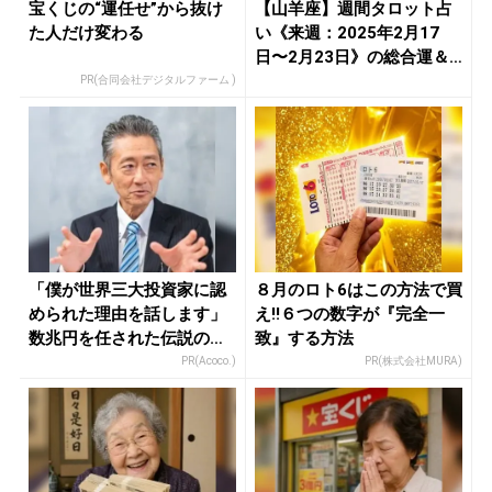
宝くじの“運任せ”から抜け
【山羊座】週間タロット占
た人だけ変わる
い《来週：2025年2月17
日〜2月23日》の総合運＆
恋...
PR(合同会社デジタルファーム )
「僕が世界三大投資家に認
８月のロト6はこの方法で買
められた理由を話します」
え!!６つの数字が『完全一
数兆円を任された伝説の投
致』する方法
資家
PR(Acoco.)
PR(株式会社MURA)