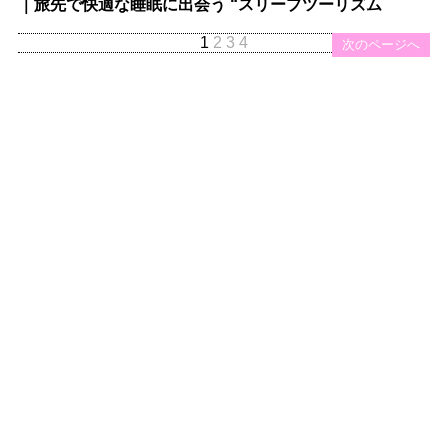
｜旅先で快適な睡眠に出会う “スリープツーリズム
1
2
3
4
次のページへ