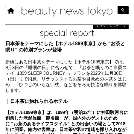
スペシャルレポート
special report
日本茶をテーマにした【ホテル1899東京】から “お茶と
眠り” の特別プランが登場
新橋にある日本茶をテーマにした【ホテル1899東京】では、
9月3日の「睡眠の日」に合わせて、『お茶と眠りのご自愛ス
テイ−1899 SLEEP JOURNEY−』プランを2025年11月30日
（日）まで用意。リラックスするお茶や目覚めの抹茶をはじ
め、「ひつじのいらない枕」などをそろえ快適な眠りを体験
します。
｜日本茶に触れられるホテル
【ホテル1899東京】は、1899年（明治32年）に神田駿河台に
創業した老舗旅館「龍名館」が、国内外のゲストのため
に “お茶のあるライフスタイル” との出会いの場として2018
年に開業。館内や客室は、日本茶や和の情緒を採り入れなが