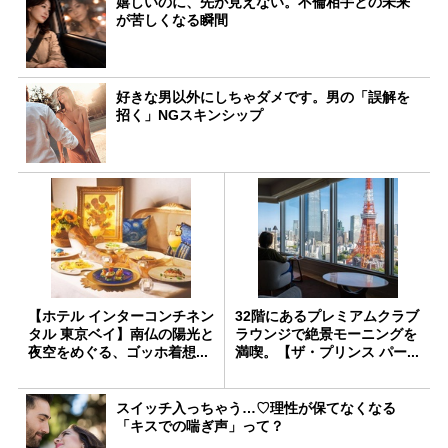
嬉しいのに、先が見えない。不倫相手との未来
が苦しくなる瞬間
好きな男以外にしちゃダメです。男の「誤解を
招く」NGスキンシップ
【ホテル インターコンチネン
32階にあるプレミアムクラブ
タル 東京ベイ】南仏の陽光と
ラウンジで絶景モーニングを
夜空をめぐる、ゴッホ着想...
満喫。【ザ・プリンス パー...
スイッチ入っちゃう…♡理性が保てなくなる
「キスでの喘ぎ声」って？