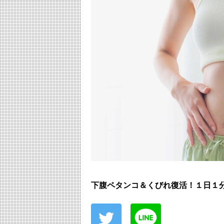
下腹ペタンコ＆くびれ復活！１日１