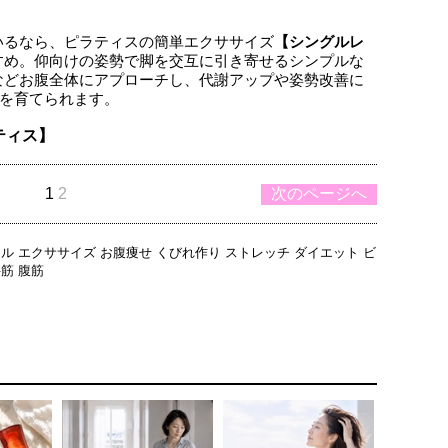
いるなら、ピラティスの簡単エクササイズ
【シングルレ
すめ。仰向けの姿勢で脚を交互に引き寄せるシンプルな
などお腹全体にアプローチし、代謝アップや姿勢改善に
”を育てられます。
ティス】
1
2
次のページへ
スル
エクササイズ
お腹痩せ
くびれ作り
ストレッチ
ダイエット
ビ
斜筋
腹筋