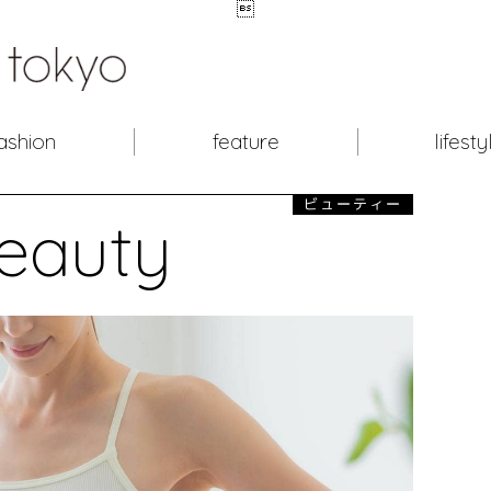

ashion
feature
lifesty
ビューティー
eauty