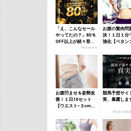
「え、こんなセール
お腹の贅肉問
やってたの？」80％
決！１日１分
OFF以上が続々登
強化【ペタン
場！Amazonの本気
腹】に導く簡
PR(Amazon)
が...
- きれ...
お腹凹ませ＆姿勢改
競馬予想サイ
善！１日10セット
実、暴露しま
【ウエスト−３cmを
めざす】簡単エクサ
PR(他力本願
サイズ...