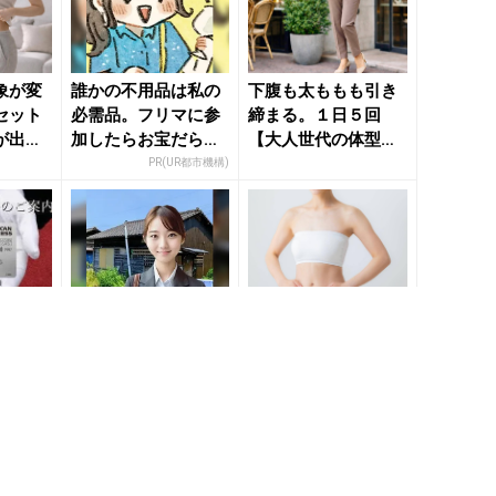
象が変
誰かの不用品は私の
下腹も太ももも引き
セット
必需品。フリマに参
締まる。１日５回
が出
加したらお宝だらけ
【大人世代の体型悩
り”エ
だった
みをまるっと解消す
PR(UR都市機構)
る】簡単エ...
人事業
「持ち家を売る時の
下腹ぽっこりをスッ
「圧倒
NG行為」知ってるだ
キリ解消。１日３回
ジネス
けで得する事とは
【体幹強化でほっそ
りウエストに導く】
ディセゾン)
PR(イエウール)
簡単エク...