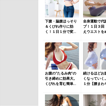
下腹・脇腹ほっそり
全身運動で代
＆くびれ作りに効
プ！１日３回
く！１日１分で変わ
えウエストを
る【お腹引き締め】
す】簡単エク
簡単エクサ...
ズ - き...
お腹の“たるみ肉”の
続けるほどお
引き締めに効果大。
くなっていく
くびれを育む簡単エ
１分【腰まわ
クサで女っぽ丸みボ
肉落としに効
ディに...
単エクサ...