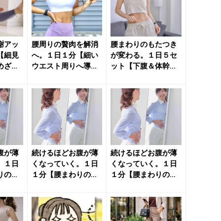
謝アッ
腰周りの贅肉を解消
腰まわりのもたつき
【細見
へ。１日１分【細い
が変わる。１日５セ
めざ
ウエスト周りへ導
ット【下腹＆体幹に
ササイ
く】簡単習慣 - きれ
効かせる】簡単エク
いのニ...
ササイズ...
腹が薄
続けるほどお腹が薄
続けるほどお腹が薄
。１日
くなっていく。１日
くなっていく。１日
りの贅
１分【腰まわりの贅
１分【腰まわりの贅
く】簡
肉落としに効く】簡
肉落としに効く】簡
単エクサ...
単エクサ...