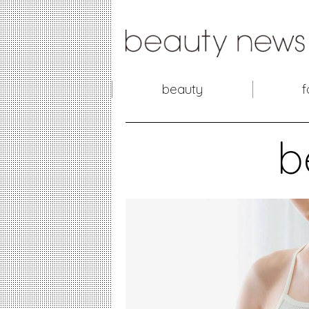
beauty
f
b