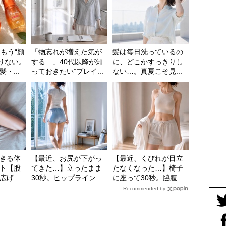
もう“顔
「物忘れが増えた気が
髪は毎日洗っているの
足りない。
する…」40代以降が知
に、どこかすっきりし
・...
っておきたい”ブレイ...
ない…。真夏こそ見...
きる体
【最近、お尻が下がっ
【最近、くびれが目立
ト【股
てきた…】立ったまま
たなくなった…】椅子
げ...
30秒。ヒップライン...
に座って30秒。脇腹...
Recommended by