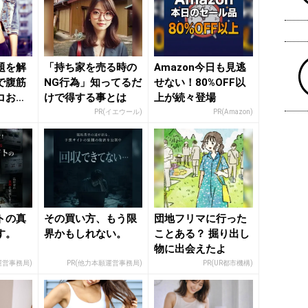
題を解
「持ち家を売る時の
Amazon今日も見逃
で腹筋
NG行為」知ってるだ
せない！80%OFF以
コお
けで得する事とは
上が続々登場
単習慣
PR(イエウール)
PR(Amazon)
トの真
その買い方、もう限
団地フリマに行った
す。
界かもしれない。
ことある？ 掘り出し
物に出会えたよ
運営事務局)
PR(他力本願運営事務局)
PR(UR都市機構)