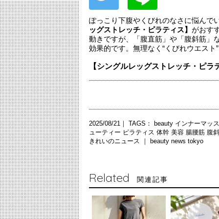
ぽっこり下腹やくびれのなさに悩んで
ッグストレッチ・ピラティス】
がおす
動きですが、「腹直筋」や「腹斜筋」
効果的です。無理なく“くびれウエスト
【シングルレッグストレッチ・ピラ
2025/08/21｜ TAGS：
beauty
インナーマッ
ューティー
ピラティス
体幹
美容
腸腰筋
腹
きれいのニュース ｜
beauty news tokyo
Related
関連記事