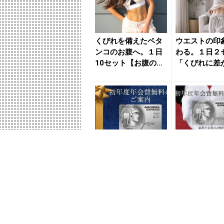
くびれを備えたペタ
ウエストの印
ンコのお腹へ。１日
わる。１日２
10セット【お腹の贅
「くびれに差
肉を効率良く落と
る」簡単“ねじ
す】簡単...
クササイ...
マイルが超たまるビ
全経営者・個
ジネスカード！初年
主が作るべき
度年会費無料で還元
的コスパのビ
率最大1.125%
カード」
PR(クレディセゾン)
PR(クレ