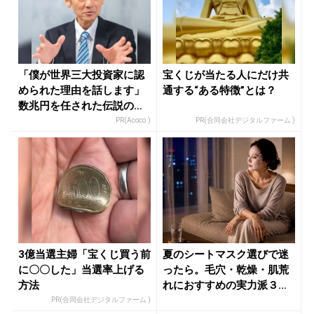
「僕が世界三大投資家に認
宝くじが当たる人にだけ共
められた理由を話します」
通する“ある特徴”とは？
数兆円を任された伝説の投
資家
PR(Acoco.)
PR(合同会社デジタルファーム )
3億当選主婦「宝くじ買う前
夏のシートマスク選びで迷
に〇〇した」当選率上げる
ったら。毛穴・乾燥・肌荒
方法
れにおすすめの実力派３選
- き...
PR(合同会社デジタルファーム )