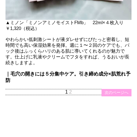
▲ミノン「ミノンアミノモイストFMb」 22ml×４枚入り
￥1,320（税込）
やわらかい低刺激シートが液ダレせずにぴたっと密着し、短
時間でも高い保湿効果を発揮。週に１〜２回のケアでも、パ
ック後はふっくらハリのある肌に導いてくれるのが魅力で
す。仕上げに乳液やクリームでフタをすれば、うるおいが長
続きしますよ。
｜毛穴の開きには５分集中ケア。引き締め成分×肌荒れ予
防
1
2
次のページへ