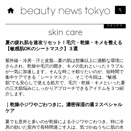
スキンケア
skin care
夏の疲れ肌を速攻リセット！毛穴・乾燥・キメを整える
【敏感肌OKのシートマスク】３選
紫外線・冷房・汗と皮脂…夏の肌は想像以上に過酷な環境に
さらされ、乾燥や毛穴の開き、キメの乱れといったトラブル
が一気に加速します。そんな時こそ頼りたいのが、短時間で
集中ケアできる「シートマスク」。そこで今回は、“敏感
肌”でも安心して使える処方で、毛穴・乾燥・キメといった夏
の三大肌悩みにしっかりアプローチできるアイテムを３つ紹
介します。
｜乾燥小ジワやごわつきに。濃密保湿の週２スペシャル
ケア
夏でも意外と多いのが乾燥による小ジワやごわつき。特に冷
房の効いた室内で長時間過ごす人は、気づかぬうちに肌の水