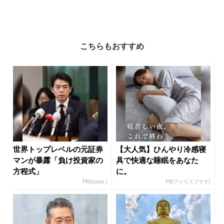
こちらもおすすめ
世界トップレベルの元証券
【大人気】ひんやり冷感寝
マンが暴露「負け投資家の
具で快適な睡眠をあなた
方程式」
に。
PR(Acoco.)
PR(アイリスプラザ)