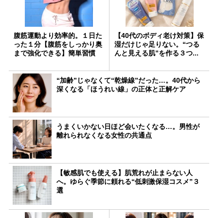
腹筋運動より効率的。１日た
【40代のボディ老け対策】保
った１分【腹筋をしっかり奥
湿だけじゃ足りない。“つる
まで強化できる】簡単習慣
んと見える肌”を作る３つ...
“加齢”じゃなくて“乾燥線”だった…。40代から
深くなる「ほうれい線」の正体と正解ケア
うまくいかない日ほど会いたくなる…。男性が
離れられなくなる女性の共通点
【敏感肌でも使える】肌荒れが止まらない人
へ。ゆらぐ季節に頼れる“低刺激保湿コスメ”３
選