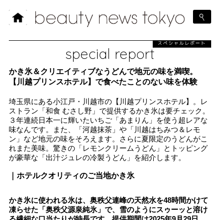
スペシャルレポート
special report
かき氷＆クリエイティブなうどんで地元の味を満喫。
【川越プリンスホテル】で食べたことのない味を体験
埼玉県にある小江戸・川越市の【川越プリンスホテル】。レ
ストラン「和食 むさし野」で提供するかき氷は要チェック。
３年連続日本一に輝いたいちご「あまりん」を使う超レアな
味なんです。また、「河越抹茶」や「川越はちみつ＆レモ
ン」など地元の味をそろえます。さらに夏限定のうどんがこ
れまた美味。驚きの「レモンクリームうどん」とトッピング
が豪華な「出汁ジュレの冷製うどん」を紹介します。
｜ホテルクオリティのご当地かき氷
かき氷に使われる氷は、奥秩父連峰の天然水を48時間かけて
凍らせた「奥秩父源泉純氷」で、雪のようにスゥーッと溶け
る繊細な口当たりが特長です。提供期間は2025年9月29日