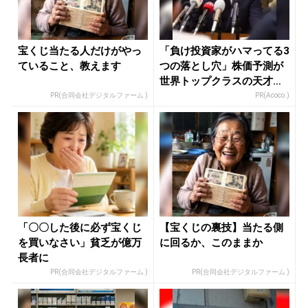
宝くじ当たる人だけがやっ
「負け投資家がハマってる3
ていること、教えます
つの落とし穴」株価予測が
世界トップクラスの天才が
暴露
PR(合同会社デジタルファーム )
PR(Acoco.)
「〇〇した後に必ず宝くじ
【宝くじの裏技】当たる側
を買いなさい」貧乏が億万
に回るか、このままか
長者に
PR(合同会社デジタルファーム )
PR(合同会社デジタルファーム )