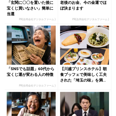
「玄関に〇〇を置いた後に
老後のお金、今の金運でほ
宝くじ買いなさい」簡単に
ぼ決まります
当選
PR(合同会社デジタルファーム )
PR(合同会社デジタルファーム )
「SNSでも話題」60代から
【川越プリンスホテル】朝
宝くじ運が変わる人の特徴
食ブッフェで美味しく工夫
された「埼玉の味」を満喫
- き...
PR(合同会社デジタルファーム )