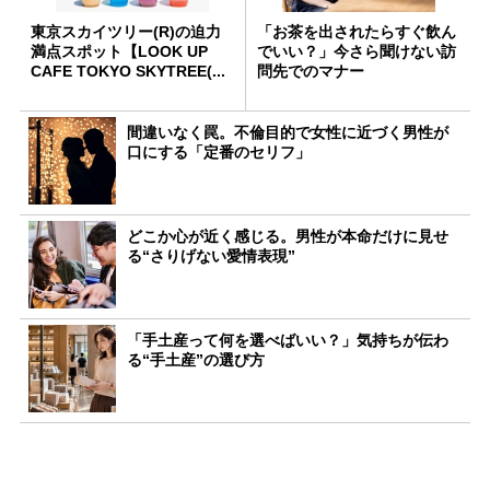
東京スカイツリー(R)の迫力
「お茶を出されたらすぐ飲ん
満点スポット【LOOK UP
でいい？」今さら聞けない訪
CAFE TOKYO SKYTREE(...
問先でのマナー
間違いなく罠。不倫目的で女性に近づく男性が
口にする「定番のセリフ」
どこか心が近く感じる。男性が本命だけに見せ
る“さりげない愛情表現”
「手土産って何を選べばいい？」気持ちが伝わ
る“手土産”の選び方