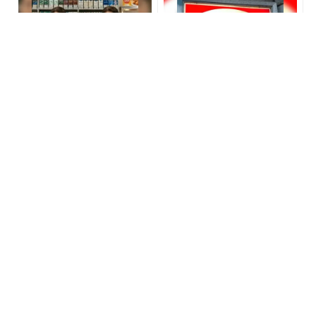
「たばこ税なし」600円→8
「もっと早く知りたかっ
3円の新型タバコに喫煙者群
た」600円→83円の新型タ
がる
バコが大反響
PR(株式会社HAL)
PR(株式会社HAL)
【宝くじ落選】外れ続ける
中国料理の名店でコース料
流れ、ここで断ちませんか
理を満喫【川越プリンスホ
テル 中国料理 古稀殿】の創