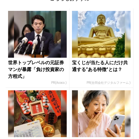
世界トップレベルの元証券
宝くじが当たる人にだけ共
マンが暴露「負け投資家の
通する“ある特徴”とは？
方程式」
PR(Acoco.)
PR(合同会社デジタルファーム )