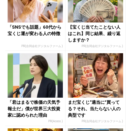
「SNSでも話題」60代から
【宝くじ当てたことない人
宝くじ運が変わる人の特徴
はこれ】同じ結果、繰り返
しますか？
PR(合同会社デジタルファーム )
PR(合同会社デジタルファーム )
「君はまるで株価の天気予
まだ宝くじ“適当に”買って
報士だ」僕が世界三大投資
る？それ、当たらない人の
家に認められた理由
典型です
PR(Acoco.)
PR(合同会社デジタルファーム )