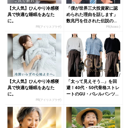
【大人気】ひんやり冷感寝
「僕が世界三大投資家に認
具で快適な睡眠をあなた
められた理由を話します」
に。
数兆円を任された伝説の投
資家
PR(アイリスプラザ)
PR(Acoco.)
【大人気】ひんやり冷感寝
「太って見えそう…」を回
具で快適な睡眠をあなた
避！40代・50代骨格ストレ
に。
ートのGU・バレルパンツ正
解...
PR(アイリスプラザ)