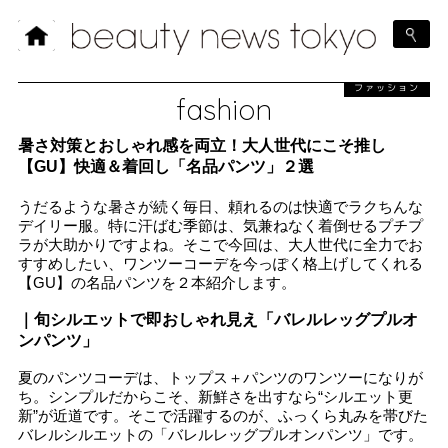
ファッション
fashion
暑さ対策とおしゃれ感を両立！大人世代にこそ推し
【GU】快適＆着回し「名品パンツ」２選
うだるような暑さが続く毎日、頼れるのは快適でラクちんな
デイリー服。特に汗ばむ季節は、気兼ねなく着倒せるプチプ
ラが大助かりですよね。そこで今回は、大人世代に全力でお
すすめしたい、ワンツーコーデを今っぽく格上げしてくれる
【GU】の名品パンツを２本紹介します。
｜旬シルエットで即おしゃれ見え「バレルレッグプルオ
ンパンツ」
夏のパンツコーデは、トップス＋パンツのワンツーになりが
ち。シンプルだからこそ、新鮮さを出すなら“シルエット更
新”が近道です。そこで活躍するのが、ふっくら丸みを帯びた
バレルシルエットの「バレルレッグプルオンパンツ」です。