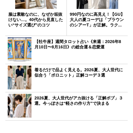
服は素敵なのに、なぜか垢抜
990円なのに高見え！【GU】
けない…。40代から見直した
大人の夏コーデは「ブラウン
い“サイズ選び”のコツ
のシアーT」が正解。ラク...
【牡牛座】週間タロット占い《来週：2026年8
月10日〜8月16日》の総合運＆恋愛運
着るだけで品よく見える。2026夏、大人世代に
似合う「ポロニット」正解コーデ３選
2026夏、大人世代がアカ抜ける「正解ボブ」３
選。今っぽさは“軽さの作り方”で決まる