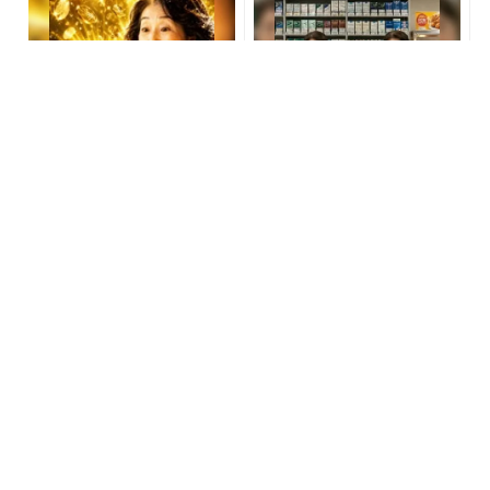
【宝くじ落選】外れ続ける
『カートン買い、ダメ。ゼ
流れ、ここで断ちませんか
ッタイ。』年間11万円節約
の新型タバコが爆売れ
PR(合同会社デジタルファーム )
PR(株式会社HAL)
宝くじ当選者「〇〇をやら
【ユニクロ・GU】大人世代
ずに買うのはもったいな
のコーデ悩み解消。「ラク