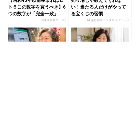
【昭和43年以前生まれはロ
売り場じゃ教えてくれな
ト６この数字を買うべき】6
い！当たる人だけがやって
つの数字が「完全一致」す
る宝くじの習慣
る方...
PR(株式会社MURA)
PR(合同会社デジタルファーム )
宝くじ当たる人だけがやっ
宝くじ“なんとなく”で買っ
ていること、教えます
ている限り変わらない
PR(合同会社デジタルファーム )
PR(合同会社デジタルファーム )