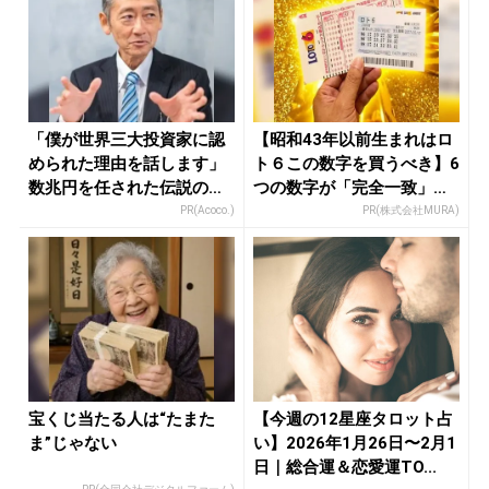
「僕が世界三大投資家に認
【昭和43年以前生まれはロ
められた理由を話します」
ト６この数字を買うべき】6
数兆円を任された伝説の投
つの数字が「完全一致」す
資家
る方...
PR(Acoco.)
PR(株式会社MURA)
宝くじ当たる人は“たまた
【今週の12星座タロット占
ま”じゃない
い】2026年1月26日〜2月1
日｜総合運＆恋愛運TO...