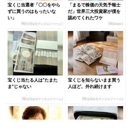
宝くじ当選者「〇〇をやら
「まるで株価の天気予報士
ずに買うのはもったいな
だ」世界三大投資家が僕を
い」
認めてくれたワケ
PR(合同会社デジタルファーム )
PR(Acoco.)
宝くじ当たる人は“たまた
宝くじを知らないまま買う
ま”じゃない
人ほど、外れ続けます
PR(合同会社デジタルファーム)
PR(合同会社デジタルファーム)