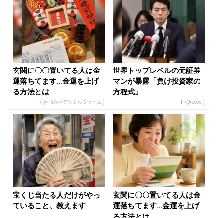
玄関に〇〇置いてる人は金
世界トップレベルの元証券
運落ちてます…金運を上げ
マンが暴露「負け投資家の
る方法とは
方程式」
PR(合同会社デジタルファーム )
PR(Acoco.)
宝くじ当たる人だけがやっ
玄関に〇〇置いてる人は金
ていること、教えます
運落ちてます…金運を上げ
る方法とは