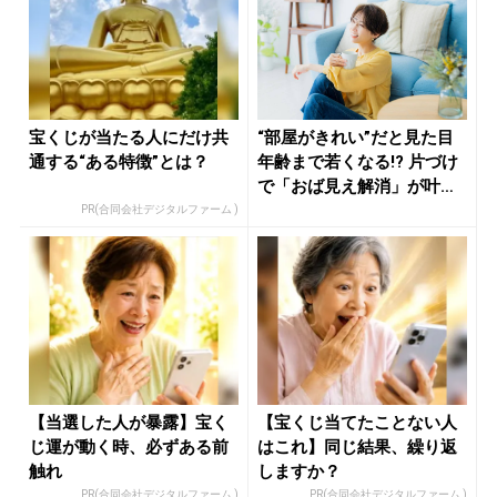
宝くじが当たる人にだけ共
“部屋がきれい”だと見た目
通する“ある特徴”とは？
年齢まで若くなる!? 片づけ
で「おば見え解消」が叶う
理...
PR(合同会社デジタルファーム )
【当選した人が暴露】宝く
【宝くじ当てたことない人
じ運が動く時、必ずある前
はこれ】同じ結果、繰り返
触れ
しますか？
PR(合同会社デジタルファーム )
PR(合同会社デジタルファーム )