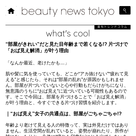
最旬トレンドコラム
what's cool
“部屋がきれい”だと見た目年齢まで若くなる!? 片づけで
「おば見え解消」が叶う理由
「なんか最近、老けたかも…」
肌や髪に気を使っていても、どこか“アカ抜けない”“疲れて見
える”と感じたら、それは“部屋の乱れ”が原因かもしれませ
ん。部屋が片づいていないと心や行動もだらけがちになり、
無意識のうちに“おば見え”に近づいている可能性もあるので
す。そこで今回は、部屋を片づけることで「おば見え解消」
が叶う理由と、今すぐできる片づけ習慣を紹介します。
｜“おば見え”女子の共通点は、部屋がごちゃごちゃ!?
年齢より老けて見える人の特徴って、実は外見だけではあり
ません。生活空間が乱れていると、姿勢が崩れたり、所作が