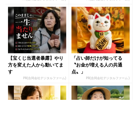
【宝くじ当選者暴露】やり
「占い師だけが知ってる
方を変えた人から動いてま
〝お金が増える人の共通
す
点〟」
PR(合同会社デジタルファーム)
PR(合同会社デジタルファーム )
玄関に〇〇置いてる人は金
あなたの金運はどう？宝く