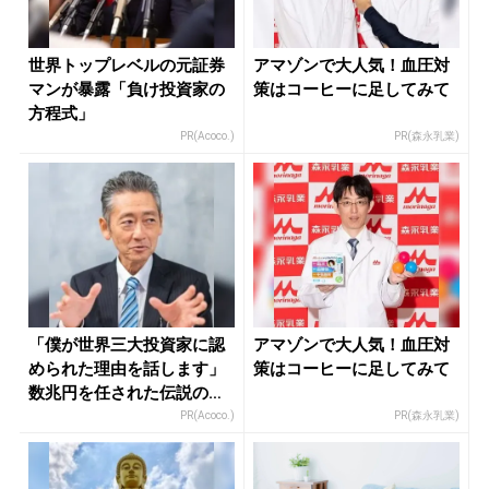
世界トップレベルの元証券
アマゾンで大人気！血圧対
マンが暴露「負け投資家の
策はコーヒーに足してみて
方程式」
PR(Acoco.)
PR(森永乳業)
「僕が世界三大投資家に認
アマゾンで大人気！血圧対
められた理由を話します」
策はコーヒーに足してみて
数兆円を任された伝説の投
資家
PR(Acoco.)
PR(森永乳業)