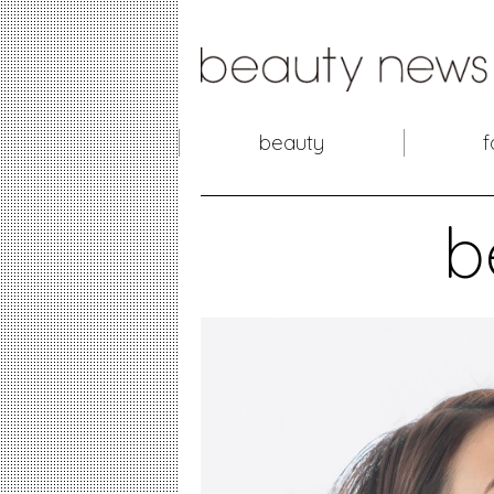
beauty
f
b