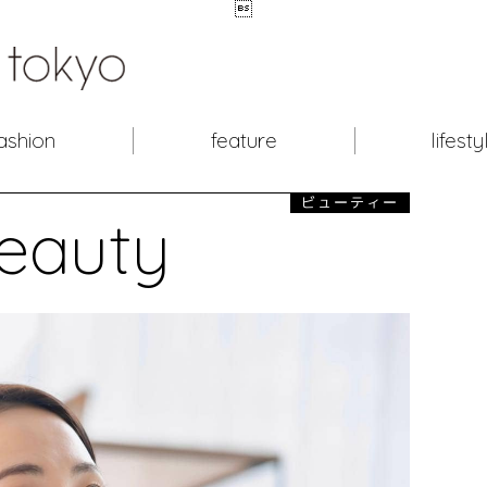

ashion
feature
lifesty
ビューティー
eauty