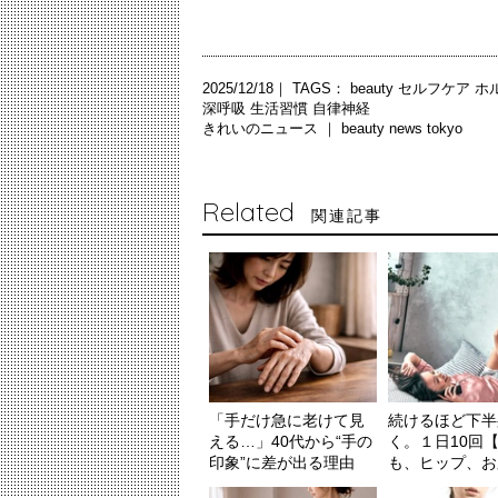
2025/12/18｜ TAGS：
beauty
セルフケア
ホ
深呼吸
生活習慣
自律神経
きれいのニュース ｜
beauty news tokyo
Related
関連記事
「手だけ急に老けて見
続けるほど下半
える…」40代から“手の
く。１日10回
印象”に差が出る理由
も、ヒップ、お腹