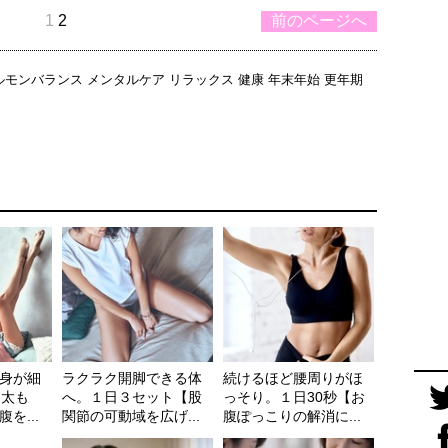
1
2
前のページへ
ルモンバランス
メンタルケア
リラックス
健康
年末年始
更年期
身が細
ラクラク開脚できる体
続けるほど腰周りがほ
【太も
へ。１日３セット【股
っそり。１日30秒【お
を...
関節の可動域を広げ...
腹ぽっこりの解消に...