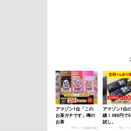
アマゾン1位「この
アマゾン1位
お茶ガチです」噂の
績！380円で
お茶
試し。
PR(ハーブ健康本舗)
PR(ハー