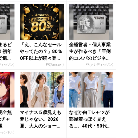
まるビ
「え、こんなセール
全経営者・個人事業
！初年
やってたの？」80％
主が作るべき「圧倒
で還元
OFF以上が続々登
的コスパのビジネス
場！Amazonの本気
カード」
ディセゾン)
PR(Amazon)
PR(クレディセゾン)
が...
完全無
マイナス５歳見えも
なぜか白Tシャツが
Rチャ
夢じゃない。2026
部屋着っぽく見え
題
夏、大人のショート
る…。40代・50代が
ボブ３つの正解 - き
見直したい“ネックラ
Rチャンネル)