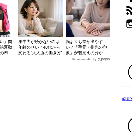
い」問
集中力が続かないのは
顔よりも差が出やす
筋運動
年齢のせい？40代から
い？「手元・指先の印
凹...
変わる“大人脳の働き方”
象」が若見えの分か...
Recommended by
@be