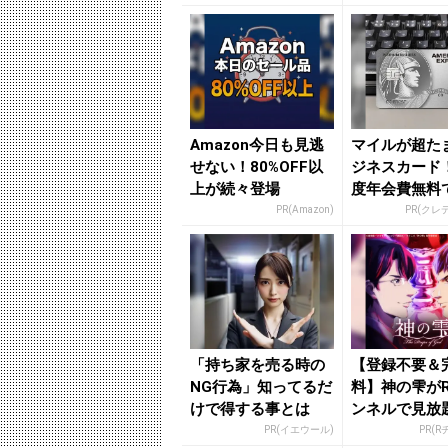
Amazon今日も見逃
マイルが超た
せない！80%OFF以
ジネスカード
上が続々登場
度年会費無料
率最大1.125%
PR(Amazon)
PR(クレ
「持ち家を売る時の
【登録不要＆
NG行為」知ってるだ
料】神の雫が
けで得する事とは
ンネルで見放
PR(イエウール)
PR(