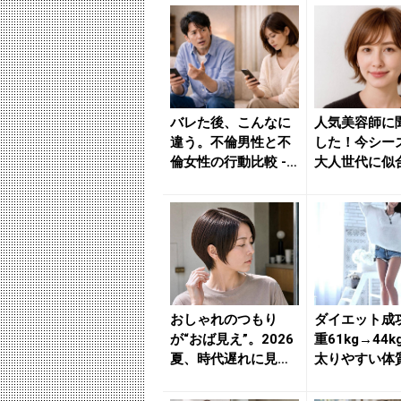
バレた後、こんなに
人気美容師に
違う。不倫男性と不
した！今シー
倫女性の行動比較 -
大人世代に似
きれいのニュース｜
【アカ抜けシ
be...
ヘア】３選...
おしゃれのつもり
ダイエット成
が“おば見え”。2026
重61kg→44
夏、時代遅れに見ら
太りやすい体
れやすい「ショート
【減量＆体型
ヘア...
プ】...