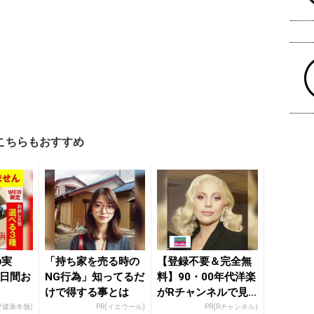
こちらもおすすめ
の実
「持ち家を売る時の
【登録不要＆完全無
5日間お
NG行為」知ってるだ
料】90・00年代洋楽
けで得する事とは
がRチャンネルで見
放題
ブ健康本舗)
PR(イエウール)
PR(Rチャンネル)