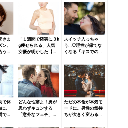
れ...
イン...
聞きま
「１週間で確実に３k
スイッチ入っちゃ
ズン、
g痩せられる」人気
う...♡理性が保てな
合う
女優が明かした【簡
くなる「キスでの喘
ョート
単ダイエット】のコ
ぎ声」って？ - きれ
ツ -...
い...
功で体
どんな性癖よ！男が
ただの不倫が本気モ
kgに。
思わずキュンする
ードに。男性の気持
質でも
「意外なフェチ」と
ちが大きく変わる
キー
は - きれいのニュー
「瞬間」 - きれいの
ス｜b...
ニュー...