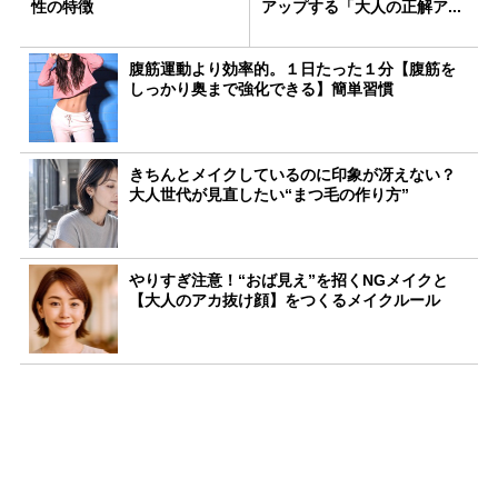
性の特徴
アップする「大人の正解ア...
腹筋運動より効率的。１日たった１分【腹筋を
しっかり奥まで強化できる】簡単習慣
きちんとメイクしているのに印象が冴えない？
大人世代が見直したい“まつ毛の作り方”
やりすぎ注意！“おば見え”を招くNGメイクと
【大人のアカ抜け顔】をつくるメイクルール